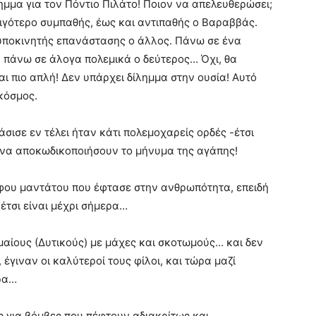
ημμα για τον Πόντιο Πιλάτο! Ποιον να απελευθερώσει;
λιγότερο συμπαθής, έως και αντιπαθής ο Βαραββάς.
 υποκινητής επανάστασης ο άλλος. Πάνω σε ένα
, πάνω σε άλογα πολεμικά ο δεύτερος… Όχι, θα
αι πιο απλή! Δεν υπάρχει δίλημμα στην ουσία! Αυτό
 κόσμος.
σισε εν τέλει ήταν κάτι πολεμοχαρείς ορδές -έτσι
ν να αποκωδικοποιήσουν το μήνυμα της αγάπης!
φου μαντάτου που έφτασε στην ανθρωπότητα, επειδή
έτσι είναι μέχρι σήμερα…
αίους (Δυτικούς) με μάχες και σκοτωμούς… και δεν
έγιναν οι καλύτεροί τους φίλοι, και τώρα μαζί
ερα…
ς για βόμβες που πέφτουν αδιακρίτως και