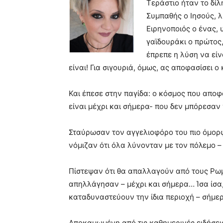
Τεράστιο ήταν το δίλ
Συμπαθής ο Ιησούς, 
Ειρηνοποιός ο ένας,
γαϊδουράκι ο πρώτος
έπρεπε η λύση να είν
είναι! Για σιγουριά, όμως, ας αποφασίσει ο
Και έπεσε στην παγίδα: ο κόσμος που αποφά
είναι μέχρι και σήμερα- που δεν μπόρεσα
Σταύρωσαν τον αγγελιοφόρο του πιο όμορ
νόμιζαν ότι όλα λύνονταν με τον πόλεμο – 
Πίστεψαν ότι θα απαλλαγούν από τους Ρωμ
απηλλάγησαν – μέχρι και σήμερα… Ίσα ίσα, 
καταδυναστεύουν την ίδια περιοχή – σήμ
Αποκαμωμένη από τις καθημερινές ειδήσει