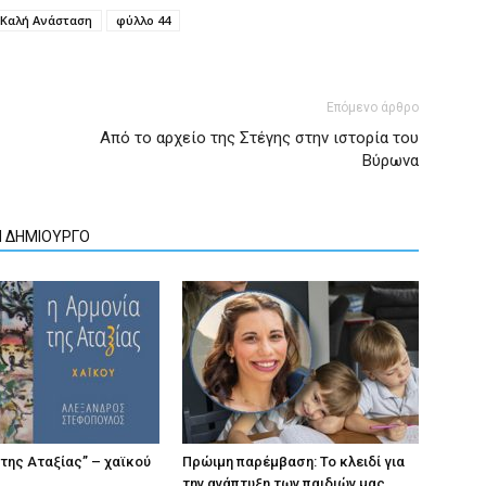
Καλή Ανάσταση
φύλλο 44
Επόμενο άρθρο
Από το αρχείο της Στέγης στην ιστορία του
Βύρωνα
Ν ΔΗΜΙΟΥΡΓΟ
 της Αταξίας” – χαϊκού
Πρώιμη παρέμβαση: Το κλειδί για
την ανάπτυξη των παιδιών µας