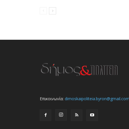
Επικοινωνία:
dimoskaipoliteia.byron@gmail.co