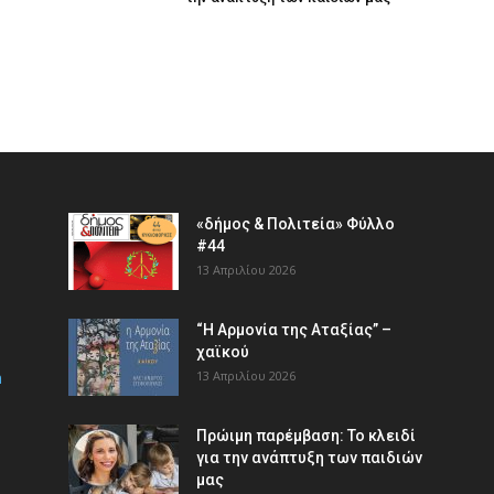
«δήμος & Πολιτεία» Φύλλο
#44
13 Απριλίου 2026
“Η Αρμονία της Αταξίας” –
χαϊκού
m
13 Απριλίου 2026
Πρώιμη παρέμβαση: Το κλειδί
για την ανάπτυξη των παιδιών
µας