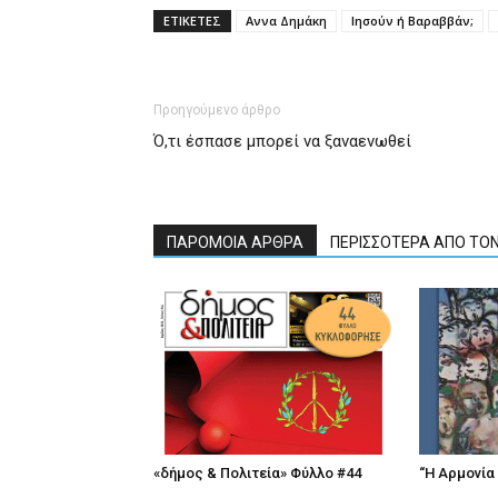
ΕΤΙΚΕΤΕΣ
Αννα Δημάκη
Ιησούν ή Βαραββάν;
Προηγούμενο άρθρο
Ό,τι έσπασε μπορεί να ξαναενωθεί
ΠΑΡΟΜΟΙΑ ΑΡΘΡΑ
ΠΕΡΙΣΣΟΤΕΡΑ ΑΠΟ ΤΟ
«δήμος & Πολιτεία» Φύλλο #44
“Η Αρμονία