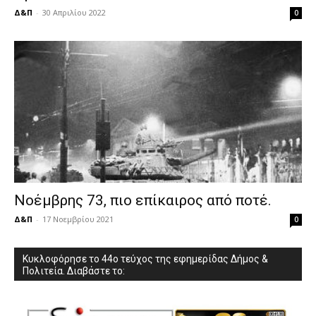
Δ&Π
-
30 Απριλίου 2022
0
Νοέμβρης 73, πιο επίκαιρος από ποτέ.
Δ&Π
-
17 Νοεμβρίου 2021
0
Κυκλοφόρησε το 44ο τεύχος της εφημερίδας Δήμος &
Πολιτεία. Διαβάστε το: