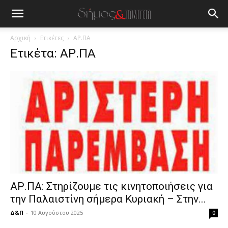
blonde
lesbians
very
hot
Αρχική
Ετικέτες
ΑΡ.ΠΑ
cam
Ετικέτα: ΑΡ.ΠΑ
show.
desi
xxx
brandi
lyons
teaches
you
the
meaning
of
pain.
pornhun
hd
ΑΡ.ΠΑ: Στηρίζουμε τις κινητοποιήσεις για
porn
την Παλαιστίνη σήμερα Κυριακή – Στην...
Δ&Π
-
10 Αυγούστου 2025
0