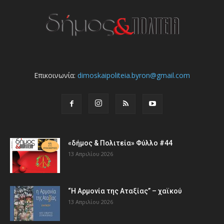
Επικοινωνία:
dimoskaipoliteia.byron@gmail.com
«δήμος & Πολιτεία» Φύλλο #44
13 Απριλίου 2026
“Η Αρμονία της Αταξίας” – χαϊκού
13 Απριλίου 2026