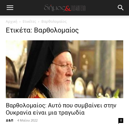
blonde
lesbians
very
hot
Αρχική
Ετικέτες
Βαρθολομαίος
cam
Ετικέτα: Βαρθολομαίος
show.
desi
xxx
brandi
lyons
teaches
you
the
meaning
of
pain.
pornhun
hd
Βαρθολομαίος: Αυτό που συμβαίνει στην
porn
Ουκρανία είναι μια τραγωδία
Δ&Π
-
4 Μαΐου 2022
0