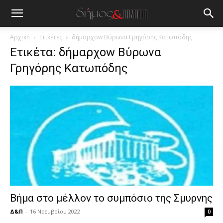
blonde
lesbians
very
hot
Αρχική
Ετικέτες
δήμαρχοw Βύρωνα Γρηγόρης Κατωπόδης
cam
Ετικέτα: δήμαρχοw Βύρωνα
show.
desi
Γρηγόρης Κατωπόδης
xxx
brandi
lyons
teaches
you
the
meaning
of
pain.
pornhun
hd
porn
Βήμα στο μέλλον το συμπόσιο της Σμυρνης
Δ&Π
-
16 Νοεμβρίου 2022
0