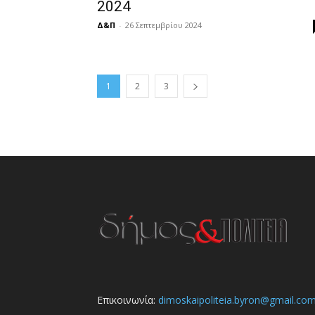
2024
Δ&Π
-
26 Σεπτεμβρίου 2024
1
2
3
Επικοινωνία:
dimoskaipoliteia.byron@gmail.co