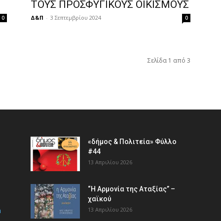
ΤΟΥΣ ΠΡΟΣΦΥΓΙΚΟΥΣ ΟΙΚΙΣΜΟΥΣ
Δ&Π
-
3 Σεπτεμβρίου 2024
0
0
Σελίδα 1 από 3
«δήμος & Πολιτεία» Φύλλο
#44
13 Απριλίου 2026
“Η Αρμονία της Αταξίας” –
χαϊκού
m
13 Απριλίου 2026