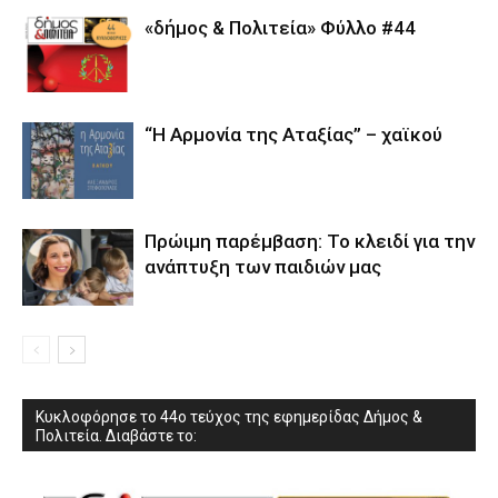
«δήμος & Πολιτεία» Φύλλο #44
“Η Αρμονία της Αταξίας” – χαϊκού
Πρώιμη παρέμβαση: Το κλειδί για την
ανάπτυξη των παιδιών µας
Κυκλοφόρησε το 44ο τεύχος της εφημερίδας Δήμος &
Πολιτεία. Διαβάστε το: