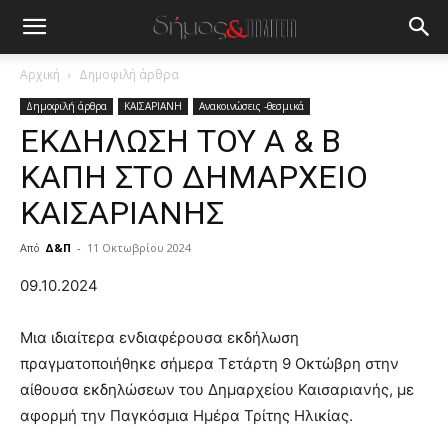
Αρχική
Δημοφιλή άρθρα
Δημοφιλή άρθρα
ΚΑΙΣΑΡΙΑΝΗ
Ανακοινώσεις -θεσμικά
ΕΚΔΗΛΩΣΗ ΤΟΥ Α & Β
ΚΑΠΗ ΣΤΟ ΔΗΜΑΡΧΕΙΟ
ΚΑΙΣΑΡΙΑΝΗΣ
Από
Δ&Π
-
11 Οκτωβρίου 2024
blonde
09.10.2024
lesbians
very
Μια ιδιαίτερα ενδιαφέρουσα εκδήλωση
hot
πραγματοποιήθηκε σήμερα Τετάρτη 9 Οκτώβρη στην
cam
show.
αίθουσα εκδηλώσεων του Δημαρχείου Καισαριανής, με
desi
xxx
αφορμή την Παγκόσμια Ημέρα Τρίτης Ηλικίας.
brandi