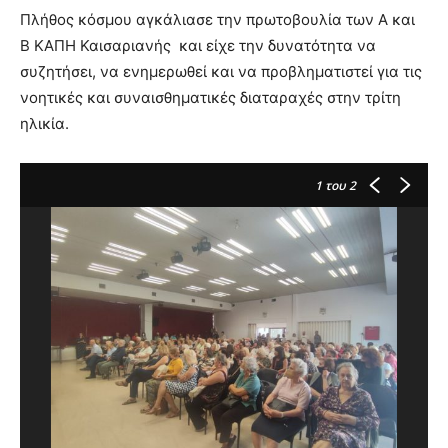
lyons
Πλήθος κόσμου αγκάλιασε την πρωτοβουλία των Α και
teaches
Β ΚΑΠΗ Καισαριανής και είχε την δυνατότητα να
you
the
συζητήσει, να ενημερωθεί και να προβληματιστεί για τις
meaning
νοητικές και συναισθηματικές διαταραχές στην τρίτη
of
ηλικία.
pain.
pornhun
hd
1
του 2
porn