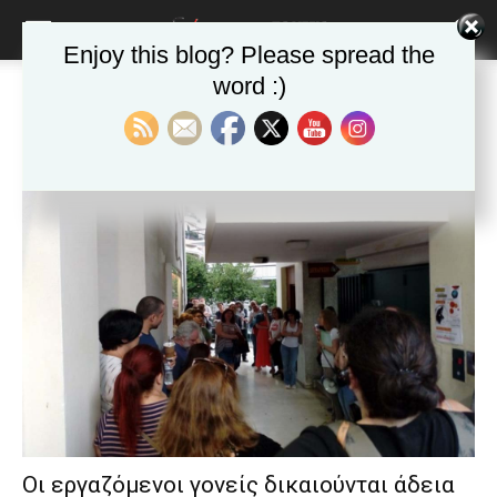
blonde
lesbians
Enjoy this blog? Please spread the
very
hot
word :)
Αρχική
Ετικέτες
δημόσιος τομέας
cam
Ετικέτα: δημόσιος τομέας
show.
desi
xxx
brandi
lyons
teaches
you
the
meaning
of
pain.
pornhun
hd
porn
Οι εργαζόμενοι γονείς δικαιούνται άδεια