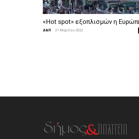
«Ηot spot» εξοπλισμών η Ευρώπ
Δ&Π
-
21 Μαρτίου 2022