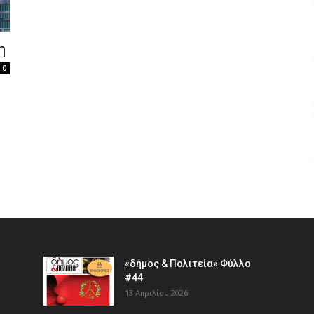
η
0
«δήμος & Πολιτεία» Φύλλο
#44
13 Απριλίου 2026