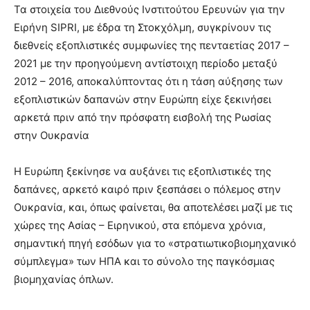
lesbians
Τα στοιχεία του Διεθνούς Ινστιτούτου Ερευνών για την
very
Ειρήνη SIPRI, με έδρα τη Στοκχόλμη, συγκρίνουν τις
hot
διεθνείς εξοπλιστικές συμφωνίες της πενταετίας 2017 –
cam
2021 με την προηγούμενη αντίστοιχη περίοδο μεταξύ
show.
desi
xxx
2012 – 2016, αποκαλύπτοντας ότι η τάση αύξησης των
brandi
εξοπλιστικών δαπανών στην Ευρώπη είχε ξεκινήσει
lyons
αρκετά πριν από την πρόσφατη εισβολή της Ρωσίας
teaches
στην Ουκρανία
you
the
meaning
Η Ευρώπη ξεκίνησε να αυξάνει τις εξοπλιστικές της
of
δαπάνες, αρκετό καιρό πριν ξεσπάσει ο πόλεμος στην
pain.
Ουκρανία, και, όπως φαίνεται, θα αποτελέσει μαζί με τις
pornhun
χώρες της Ασίας – Ειρηνικού, στα επόμενα χρόνια,
hd
porn
σημαντική πηγή εσόδων για το «στρατιωτικοβιομηχανικό
σύμπλεγμα» των ΗΠΑ και το σύνολο της παγκόσμιας
βιομηχανίας όπλων.