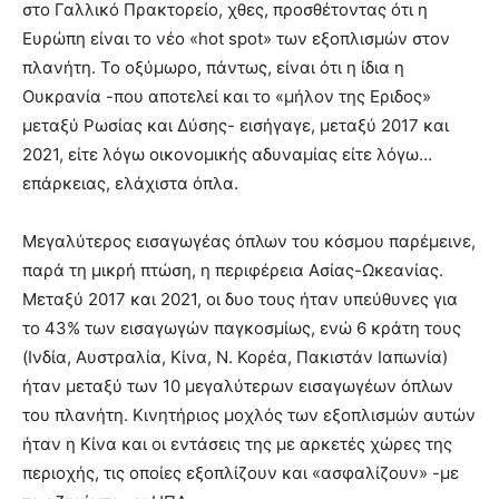
στο Γαλλικό Πρακτορείο, χθες, προσθέτοντας ότι η
Ευρώπη είναι το νέο «hot spot» των εξοπλισμών στον
πλανήτη. Το οξύμωρο, πάντως, είναι ότι η ίδια η
Ουκρανία -που αποτελεί και το «μήλον της Εριδος»
μεταξύ Ρωσίας και Δύσης- εισήγαγε, μεταξύ 2017 και
2021, είτε λόγω οικονομικής αδυναμίας είτε λόγω…
επάρκειας, ελάχιστα όπλα.
Μεγαλύτερος εισαγωγέας όπλων του κόσμου παρέμεινε,
παρά τη μικρή πτώση, η περιφέρεια Ασίας-Ωκεανίας.
Μεταξύ 2017 και 2021, οι δυο τους ήταν υπεύθυνες για
το 43% των εισαγωγών παγκοσμίως, ενώ 6 κράτη τους
(Ινδία, Αυστραλία, Κίνα, Ν. Κορέα, Πακιστάν Ιαπωνία)
ήταν μεταξύ των 10 μεγαλύτερων εισαγωγέων όπλων
του πλανήτη. Κινητήριος μοχλός των εξοπλισμών αυτών
ήταν η Κίνα και οι εντάσεις της με αρκετές χώρες της
περιοχής, τις οποίες εξοπλίζουν και «ασφαλίζουν» -με