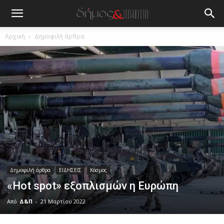
Αρχική
Δημοφιλή άρθρα
Δημοφιλή άρθρα
ΕΙΔΗΣΕΙΣ
Κόσμος
«Ηot spot» εξοπλισμών η Ευρώπη
Από
Δ&Π
-
21 Μαρτίου 2022
blonde