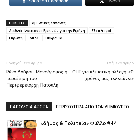
Share on Facebook
Tweet
ΕΤΙΚΕΤΕΣ
αμυντικές δαπάνες
Διεθνές Ινστιτούτο Ερευνών για την Ειρήνη
Εξοπλισμοί
Ευρώπη
όπλα
Ουκρανία
Προηγούμενο άρθρο
Επόμενο άρθρο
Ρένα Δούρου: Μονόδρομος η
ΟΗΕ για κλιματική αλλαγή: «Ο
παραίτηση του
χρόνος μας τελειώνει»
Περιφερειάρχη Πατούλη
ΠΑΡΟΜΟΙΑ ΑΡΘΡΑ
ΠΕΡΙΣΣΟΤΕΡΑ ΑΠΟ ΤΟΝ ΔΗΜΙΟΥΡΓΟ
«δήμος & Πολιτεία» Φύλλο #44