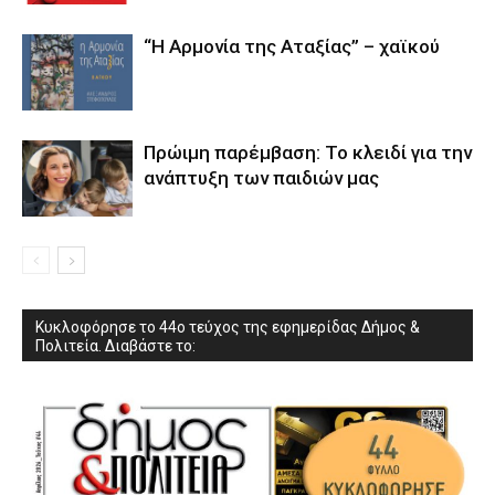
“Η Αρμονία της Αταξίας” – χαϊκού
Πρώιμη παρέμβαση: Το κλειδί για την
ανάπτυξη των παιδιών µας
Κυκλοφόρησε το 44ο τεύχος της εφημερίδας Δήμος &
Πολιτεία. Διαβάστε το: