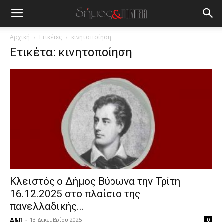
blonde
lesbians
very
hot
Αρχική
Ετικέτες
κινητοποίηση
cam
Ετικέτα: κινητοποίηση
show.
desi
xxx
brandi
lyons
teaches
you
the
meaning
of
pain.
pornhun
hd
Κλειστός ο Δήμος Βύρωνα την Τρίτη
porn
16.12.2025 στο πλαίσιο της
πανελλαδικής...
Δ&Π
-
13 Δεκεμβρίου 2025
0