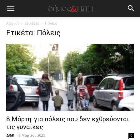
blonde
lesbians
very
hot
Αρχική
Ετικέτες
Πόλεις
cam
Ετικέτα: Πόλεις
show.
desi
xxx
brandi
lyons
teaches
you
the
meaning
of
pain.
pornhun
hd
porn
8 Μάρτη: για πόλεις που δεν εχθρεύονται
τις γυναίκες
Δ&Π
-
8 Μαρτίου 2025
0