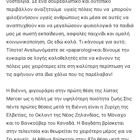
νοσταλγία. Σε ένα σουρεαλιστικό και ουτοπικό
περιβάλλον αναζητούμε υγιείς πόλεις που να μπορούν
φιλοξενήσουν υγιείς ανθρώπους και μέσα σε αυτές να
αναπτυχθούν και να μεγαλώσουν φυσιολογικά τα παιδιά
μας με σωστή εκπαίδευση, ασφαλές παιχνίδι και ομαλή
κοινωνικοποίηση. Ως εδώ καλά. Τι κάνουμε για αυτό;
Τίποτα! Αναλωνόμαστε σε «paparologi»και δίνουμε την
ευκαιρία σε λογής καλοθελητές είτε να κάνουν τις
πόλεις μας χειρότερες είτε στη καλύτερη περίπτωση να
τις αφήνουν στα ίδια χάλια που τις παρέλαβαν!
Η Βιέννη, φιγουράρει στην πρώτη θέση της λίστας
Mercer ως η πόλη με την υψηλότερη ποιότητα ζωής.Στις
πέντε πρώτες θέσεις μετά τη Βιέννη είναι η Ζυρίχη της
Ελβετίας, το Οκλαντ της Νέας Ζηλανδίας, το Μόναχο
και το Βανκούβερ του Καναδά. Η Βαγδάτη βρίσκεται
στην τελευταία και θεωρείται το χειρότερο μέρος για να
ζει κανείς. Η Αθήνα βρίσκεται στην 87η θέση μετά την