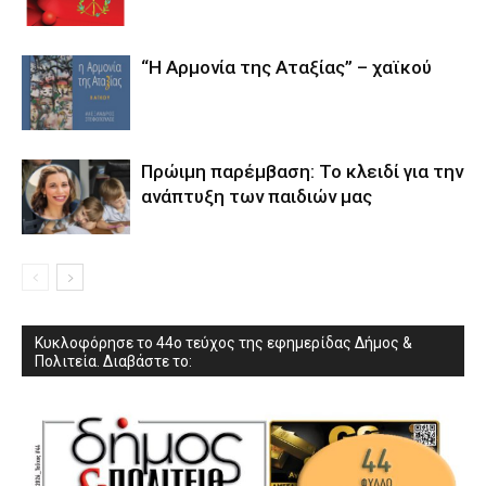
“Η Αρμονία της Αταξίας” – χαϊκού
Πρώιμη παρέμβαση: Το κλειδί για την
ανάπτυξη των παιδιών µας
Κυκλοφόρησε το 44ο τεύχος της εφημερίδας Δήμος &
Πολιτεία. Διαβάστε το: