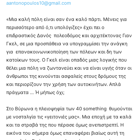
aantonopoulos10@gmail.com
brandi
lyons
teaches
«Μια καλή πόλη είναι σαν ένα καλό πάρτι. Μένεις για
you
περισσότερο από ό,τι υπολόγιζες» έχει πει ο
the
επιδραστικός Δανός πολεοδόμος και αρχιτέκτονας Γιαν
meaning
Γκελ, σε μια προσπάθεια να υπογραμμίσει την ανάγκη
of
για επανακοινωνικοποίηση των πόλεων και δη των
pain.
pornhun
κατοίκων τους. Ο Γκελ είναι οπαδός μιας λογικής που
hd
θέλει μια πόλη να ζωντανεύει και να είναι υγιής όταν οι
porn
άνθρωποι της κινούνται ασφαλείς στους δρόμους της
και περιορίζουν την χρήση των αυτοκινήτων. Απλά
πράγματα … Ή μήπως όχι;
Στο Βύρωνα η πλειοψηφία των 40 something θυμούνται
με νοσταλγία τις «γειτονιές μας». Μια εποχή με τα καλά
και τα στραβά της που πέρασε όμως ανεπιστρεπτί. Η
εικόνα του σήμερα όμως επαναφέρει βιαίως αυτή τη