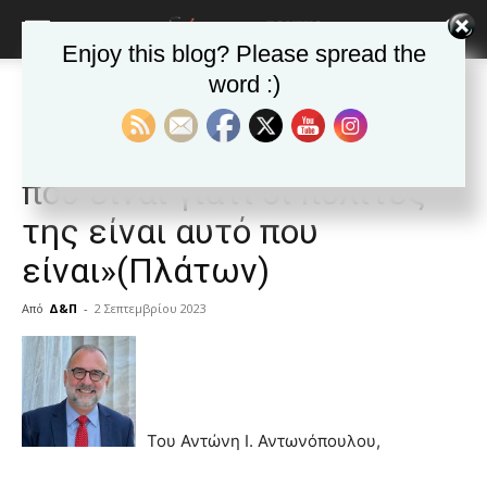
Enjoy this blog? Please spread the
word :)
Αρχική
ΕΦΗΜΕΡΙΔΑ
Άρθρα
ΕΦΗΜΕΡΙΔΑ
Άρθρα
Δημοφιλή άρθρα
«Αυτή η πόλη είναι αυτό
που είναι γιατί οι πολίτες
της είναι αυτό που
είναι»(Πλάτων)
Από
Δ&Π
-
2 Σεπτεμβρίου 2023
blonde
lesbians
very
hot
cam
Του Αντώνη Ι. Αντωνόπουλου,
show.
desi
xxx