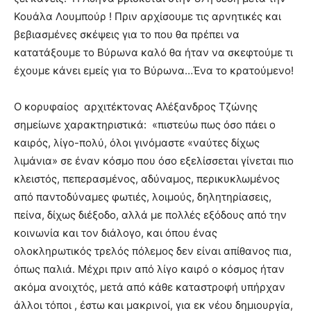
Κουάλα Λουμπούρ ! Πριν αρχίσουμε τις αρνητικές και
βεβιασμένες σκέψεις για το που θα πρέπει να
κατατάξουμε το Βύρωνα καλό θα ήταν να σκεφτούμε τι
έχουμε κάνει εμείς για το Βύρωνα…Ένα το κρατούμενο!
O κορυφαίος αρχιτέκτονας Αλέξανδρος Τζώνης
σημείωνε χαρακτηριστικά: «πιστεύω πως όσο πάει ο
καιρός, λίγο-πολύ, όλοι γινόμαστε «ναύτες δίχως
λιμάνια» σε έναν κόσμο που όσο εξελίσσεται γίνεται πιο
κλειστός, πεπερασμένος, αδύναμος, περικυκλωμένος
από παντοδύναμες φωτιές, λοιμούς, δηλητηρίασεις,
πείνα, δίχως διέξοδο, αλλά με πολλές εξόδους από την
κοινωνία και τον διάλογο, και όπου ένας
ολοκληρωτικός τρελός πόλεμος δεν είναι απίθανος πια,
όπως παλιά. Μέχρι πριν από λίγο καιρό ο κόσμος ήταν
ακόμα ανοιχτός, μετά από κάθε καταστροφή υπήρχαν
άλλοι τόποι , έστω και μακρινοί, για εκ νέου δημιουργία,