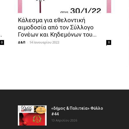
Κάλεσμα για εθελοντική
αιμοδοσία από τον Σύλλογο
.
Γονέων και Κηδεμόνων του...
Δ&Π
-
14 Ιανουαρίου 2022
0
0
«δήμος & Πολιτεία» Φύλλο
#44
13 Απριλίου 2026