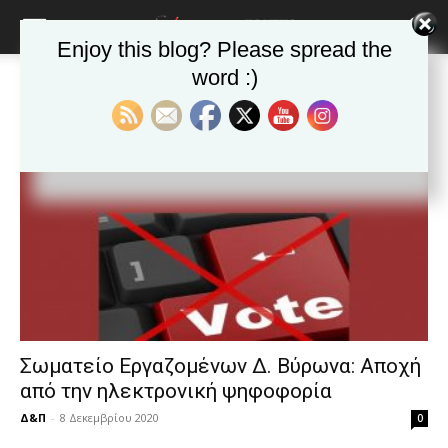
blonde
lesbians
Enjoy this blog? Please spread the
very
hot
word :)
Αρχική
Ετικέτες
υπηρεσιακό συμβούλιο
cam
Ετικέτα: υπηρεσιακό συμβούλιο
show.
desi
xxx
brandi
lyons
teaches
you
the
meaning
of
pain.
pornhun
hd
Σωματείο Εργαζομένων Δ. Βύρωνα: Αποχή
porn
από την ηλεκτρονική ψηφοφορία
Δ&Π
-
8 Δεκεμβρίου 2020
0