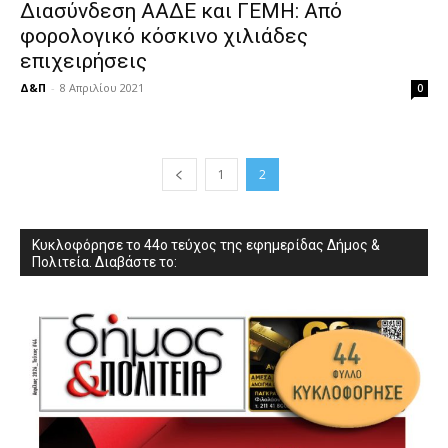
Διασύνδεση ΑΑΔΕ και ΓΕΜΗ: Από
φορολογικό κόσκινο χιλιάδες
επιχειρήσεις
Δ&Π
-
8 Απριλίου 2021
0
1
2
Κυκλοφόρησε το 44ο τεύχος της εφημερίδας Δήμος &
Πολιτεία. Διαβάστε το: