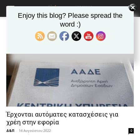
blonde
lesbians
Enjoy this blog? Please spread the
very
hot
word :)
Αρχική
Ετικέτες
ΑΑΔΕ
cam
Ετικέτα: ΑΑΔΕ
show.
desi
xxx
brandi
lyons
teaches
you
the
meaning
of
pain.
pornhun
hd
Έρχονται αυτόματες κατασχέσεις για
porn
χρέη στην εφορία
Δ&Π
-
14 Αυγούστου 2022
0