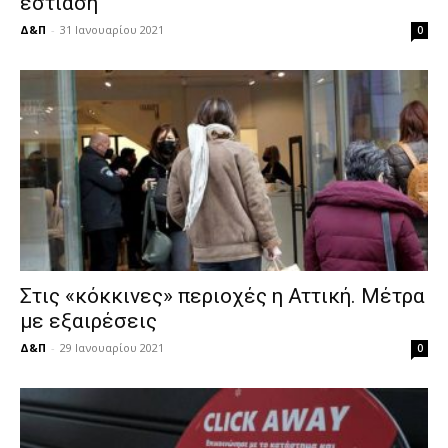
εστίαση
Δ&Π
-
31 Ιανουαρίου 2021
0
Στις «κόκκινες» περιοχές η Αττική. Μέτρα
με εξαιρέσεις
Δ&Π
-
29 Ιανουαρίου 2021
0