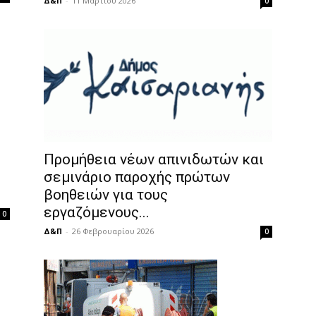
Δ&Π
-
11 Μαρτίου 2026
0
Προμήθεια νέων απινιδωτών και
σεμινάριο παροχής πρώτων
βοηθειών για τους
εργαζόμενους...
0
Δ&Π
-
26 Φεβρουαρίου 2026
0