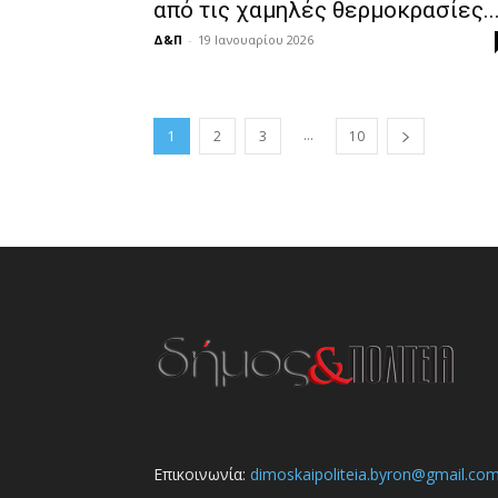
από τις χαμηλές θερμοκρασίες..
Δ&Π
-
19 Ιανουαρίου 2026
...
1
2
3
10
Επικοινωνία:
dimoskaipoliteia.byron@gmail.co