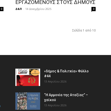
.
ΕΡΓΑΖΟΜΕΝΟΥΣ ΣΤΟΥΣ ΔΗΜΟΥΣ
Δ&Π
-
14 Δεκεμβρίου 2025
0
0
Σελίδα 1 από 10
«δήμος & Πολιτεία» Φύλλο
#44
13 Απριλίου 2026
“Η Αρμονία της Αταξίας” –
χαϊκού
m
13 Απριλίου 2026