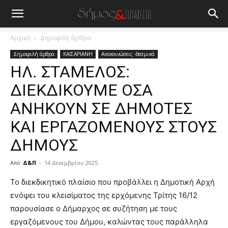
Αρχική
Δημοφιλή άρθρα
Δημοφιλή άρθρα
ΚΑΙΣΑΡΙΑΝΗ
Ανακοινώσεις -θεσμικά
ΗΛ. ΣΤΑΜΕΛΟΣ:
ΔΙΕΚΔΙΚΟΥΜΕ ΟΣΑ
ΑΝΗΚΟΥΝ ΣΕ ΔΗΜΟΤΕΣ
ΚΑΙ ΕΡΓΑΖΟΜΕΝΟΥΣ ΣΤΟΥΣ
ΔΗΜΟΥΣ
Από
Δ&Π
-
14 Δεκεμβρίου 2025
blonde
Το διεκδικητικό πλαίσιο που προβάλλει η Δημοτική Αρχή
lesbians
ενόψει του κλεισίματος της ερχόμενης Τρίτης 16/12
very
παρουσίασε ο Δήμαρχος σε συζήτηση με τους
hot
εργαζόμενους του Δήμου, καλώντας τους παράλληλα
cam