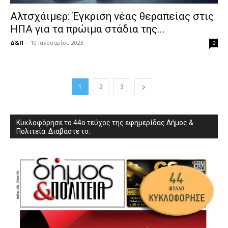
Αλτσχάιμερ: Έγκριση νέας θεραπείας στις
ΗΠΑ για τα πρώιμα στάδια της...
Δ&Π
-
10 Ιανουαρίου 2023
0
1
2
3
Κυκλοφόρησε το 44ο τεύχος της εφημερίδας Δήμος &
Πολιτεία. Διαβάστε το: