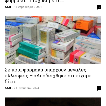
φάρμακα: Τι ισχύει με τα...
Δ&Π
-
18 Φεβρουαρίου 2024
0
Σε ποια φάρμακα υπάρχουν μεγάλες
ελλείψεις – «Αποδείχθηκε ότι είχαμε
δίκιο...
Δ&Π
-
24 Ιανουαρίου 2024
0