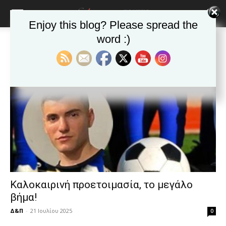
blonde
lesbians
Enjoy this blog? Please spread the
very
hot
word :)
Αρχική
Ετικέτες
Ποδόσφαιρο
cam
Ετικέτα: Ποδόσφαιρο
show.
desi
xxx
brandi
lyons
teaches
you
the
meaning
of
pain.
pornhun
hd
Καλοκαιρινή προετοιμασία, το μεγάλο
porn
βήμα!
Δ&Π
-
21 Ιουλίου 2025
0