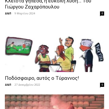
Κλειστά γήπεδα, η εύκολη λύση… Του
Γιώργου Ζαχαρόπουλου
Δ&Π
-
9 Μαρτίου 2024
0
Ποδόσφαιρο, αυτός ο Τύραννος!
Δ&Π
-
27 Δεκεμβρίου 2022
0