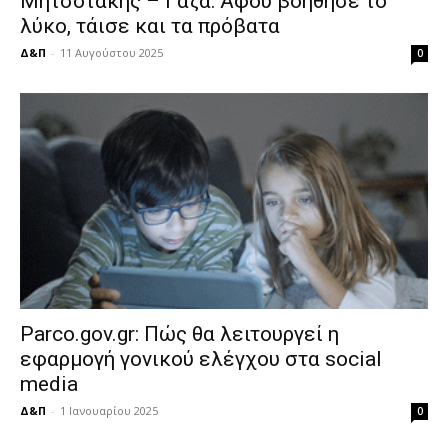
Μητσοτάκης – Γάζα: Αφού βοήθησε το
λύκο, τάισε και τα πρόβατα
Δ&Π
-
11 Αυγούστου 2025
0
Parco.gov.gr: Πώς θα λειτουργεί η
εφαρμογή γονικού ελέγχου στα social
media
Δ&Π
-
1 Ιανουαρίου 2025
0