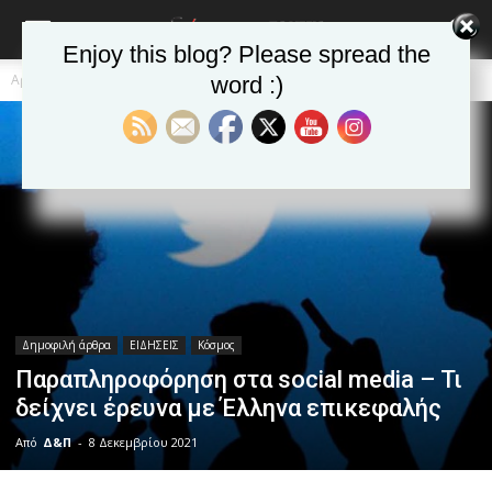
Enjoy this blog? Please spread the
Αρχική
Δημοφιλή άρθρα
word :)
Δημοφιλή άρθρα
ΕΙΔΗΣΕΙΣ
Κόσμος
Παραπληροφόρηση στα social media – Τι
δείχνει έρευνα με Έλληνα επικεφαλής
Από
Δ&Π
-
8 Δεκεμβρίου 2021
blonde