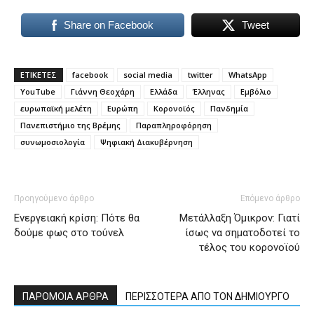
Share on Facebook
Tweet
ΕΤΙΚΕΤΕΣ
facebook
social media
twitter
WhatsApp
YouTube
Γιάννη Θεοχάρη
Ελλάδα
Έλληνας
Εμβόλιο
ευρωπαϊκή μελέτη
Ευρώπη
Κορονοϊός
Πανδημία
Πανεπιστήμιο της Βρέμης
Παραπληροφόρηση
συνωμοσιολογία
Ψηφιακή Διακυβέρνηση
Προηγούμενο άρθρο
Επόμενο άρθρο
Ενεργειακή κρίση: Πότε θα
Μετάλλαξη Όμικρον: Γιατί
δούμε φως στο τούνελ
ίσως να σηματοδοτεί το
τέλος του κορονοϊού
ΠΑΡΟΜΟΙΑ ΑΡΘΡΑ
ΠΕΡΙΣΣΟΤΕΡΑ ΑΠΟ ΤΟΝ ΔΗΜΙΟΥΡΓΟ