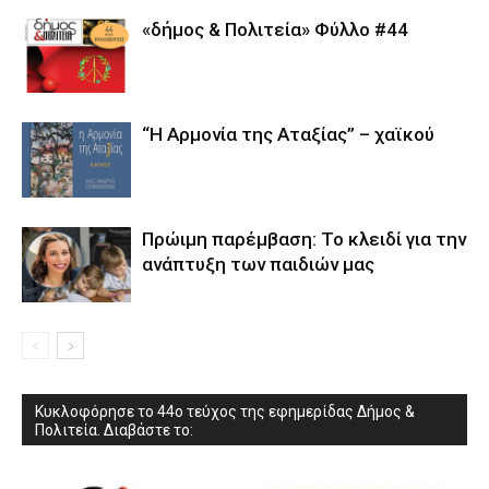
«δήμος & Πολιτεία» Φύλλο #44
“Η Αρμονία της Αταξίας” – χαϊκού
Πρώιμη παρέμβαση: Το κλειδί για την
ανάπτυξη των παιδιών µας
Κυκλοφόρησε το 44ο τεύχος της εφημερίδας Δήμος &
Πολιτεία. Διαβάστε το: