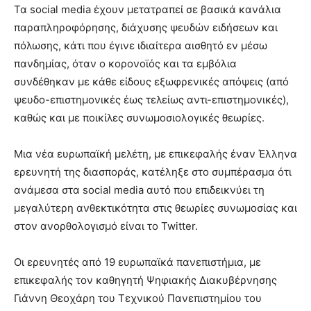
lesbians
Τα social media έχουν μετατραπεί σε βασικά κανάλια
very
παραπληροφόρησης, διάχυσης ψευδών ειδήσεων και
hot
πόλωσης, κάτι που έγινε ιδιαίτερα αισθητό εν μέσω
cam
πανδημίας, όταν ο κορονοϊός και τα εμβόλια
show.
desi
xxx
συνδέθηκαν με κάθε είδους εξωφρενικές απόψεις (από
brandi
ψευδο-επιστημονικές έως τελείως αντι-επιστημονικές),
lyons
καθώς και με ποικίλες συνωμοσιολογικές θεωρίες.
teaches
you
Μια νέα ευρωπαϊκή μελέτη, με επικεφαλής έναν Έλληνα
the
meaning
ερευνητή της διασποράς, κατέληξε στο συμπέρασμα ότι
of
ανάμεσα στα social media αυτό που επιδεικνύει τη
pain.
μεγαλύτερη ανθεκτικότητα στις θεωρίες συνωμοσίας και
pornhun
στον ανορθολογισμό είναι το Twitter.
hd
porn
Οι ερευνητές από 19 ευρωπαϊκά πανεπιστήμια, με
επικεφαλής τον καθηγητή Ψηφιακής Διακυβέρνησης
Γιάννη Θεοχάρη του Τεχνικού Πανεπιστημίου του