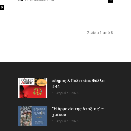
0
Σελίδα 1 από 8
«δήμος & Πολιτεία» Φύλλο
#44
13 Απριλίου 2026
“Η Αρμονία της Αταξίας” –
χαϊκού
m
13 Απριλίου 2026