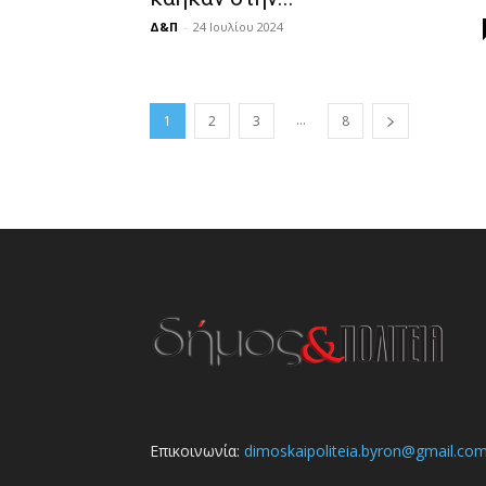
Δ&Π
-
24 Ιουλίου 2024
...
1
2
3
8
Επικοινωνία:
dimoskaipoliteia.byron@gmail.co