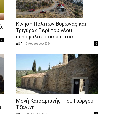
Κίνηση Πολιτών Βύρωνας και
ό.
Τριγύρω: Περί του νέου
πυροφυλάκειου και του...
0
Δ&Π
-
9 Αυγούστου 2024
0
2
Μονή Καισαριανής. Tου Γιώργου
ι
Τζανίνη
Δ&Π
-
20 Ιουλίου 2024
0