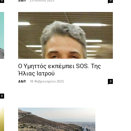
Δ&Π
-
25 Ιουλίου 2025
0
0
O Υμηττός εκπέμπει SOS. Της
Ήλιας Ιατρού
Δ&Π
-
18 Φεβρουαρίου 2025
0
0