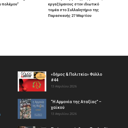
υ πολέμου”
εργαζόμενους στον ιδιωτικό
τομέα στο Συλλαλητήριο της
Παρασκευής 27 Μαρτίου
«δήμος & Πολιτεία» Φύλλο
#44
13 Απριλίου 2026
“Η Αρμονία της Αταξίας” –
χαϊκού
m
13 Απριλίου 2026