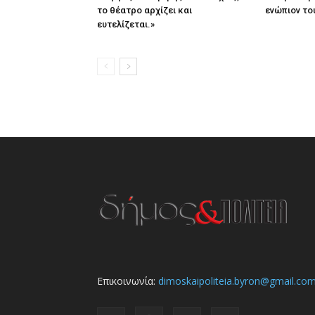
το θέατρο αρχίζει και
ενώπιον το
ευτελίζεται.»
Επικοινωνία:
dimoskaipoliteia.byron@gmail.co