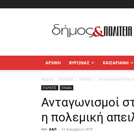
Δήμος
και
Πολιτεία
Βύρωνας
–
Καισαριανή
–
ΑΡΧΙΚΉ
ΒΥΡΩΝΑΣ
ΚΑΙΣΑΡΙΑΝΗ
Παγκράτι
Αρχική
ΕΙΔΗΣΕΙΣ
Ελλαδα
Ανταγωνισμοί στην π
ΕΙΔΗΣΕΙΣ
Ελλαδα
Ανταγωνισμοί στ
η πολεμική απει
Από
Δ&Π
-
14 Δεκεμβρίου 2019