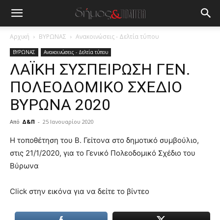
Αρχική
ΒΥΡΩΝΑΣ
Ανακοινώσεις - Δελτία τύπου
ΒΥΡΩΝΑΣ
Ανακοινώσεις - Δελτία τύπου
ΛΑΪΚΗ ΣΥΣΠΕΙΡΩΣΗ ΓΕΝ.
ΠΟΛΕΟΔΟΜΙΚΟ ΣΧΕΔΙΟ
ΒΥΡΩΝΑ 2020
Από
Δ&Π
-
25 Ιανουαρίου 2020
blonde
Η τοποθέτηση του Β. Γείτονα στο δημοτικό συμβούλιο,
lesbians
στις 21/1/2020, για το Γενικό Πολεοδομικό Σχέδιο του
very
Βύρωνα
hot
cam
show.
Click στην εικόνα για να δείτε το βίντεο
desi
xxx
brandi