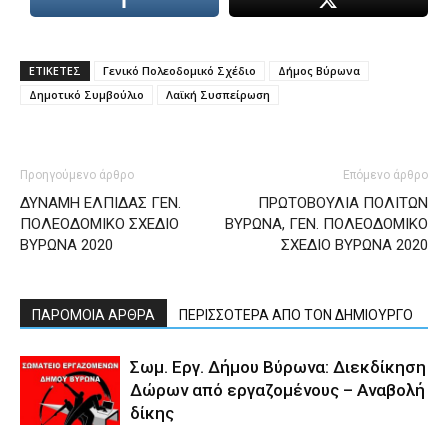
lyons
teaches
you
the
ΕΤΙΚΕΤΕΣ
Γενικό Πολεοδομικό Σχέδιο
Δήμος Βύρωνα
meaning
Δημοτικό Συμβούλιο
Λαϊκή Συσπείρωση
of
pain.
pornhun
hd
Προηγούμενο άρθρο
Επόμενο άρθρο
porn
ΔΥΝΑΜΗ ΕΛΠΙΔΑΣ ΓΕΝ.
ΠΡΩΤΟΒΟΥΛΙΑ ΠΟΛΙΤΩΝ
ΠΟΛΕΟΔΟΜΙΚΟ ΣΧΕΔΙΟ
ΒΥΡΩΝΑ, ΓΕΝ. ΠΟΛΕΟΔΟΜΙΚΟ
ΒΥΡΩΝΑ 2020
ΣΧΕΔΙΟ ΒΥΡΩΝΑ 2020
ΠΑΡΟΜΟΙΑ ΑΡΘΡΑ
ΠΕΡΙΣΣΟΤΕΡΑ ΑΠΟ ΤΟΝ ΔΗΜΙΟΥΡΓΟ
Σωμ. Εργ. Δήμου Βύρωνα: Διεκδίκηση
Δώρων από εργαζομένους – Αναβολή
δίκης