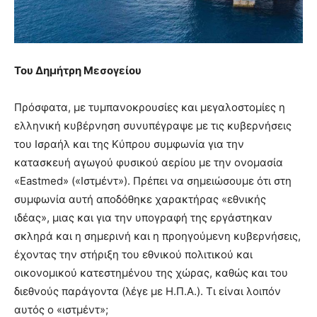
you
the
meaning
of
pain.
Του Δημήτρη Μεσογείου
pornhun
hd
Πρόσφατα, με τυμπανοκρουσίες και μεγαλοστομίες η
porn
ελληνική κυβέρνηση συνυπέγραψε με τις κυβερνήσεις
του Ισραήλ και της Κύπρου συμφωνία για την
κατασκευή αγωγού φυσικού αερίου με την ονομασία
«Eastmed» («Ιστμέντ»). Πρέπει να σημειώσουμε ότι στη
συμφωνία αυτή αποδόθηκε χαρακτήρας «εθνικής
ιδέας», μιας και για την υπογραφή της εργάστηκαν
σκληρά και η σημερινή και η προηγούμενη κυβερνήσεις,
έχοντας την στήριξη του εθνικού πολιτικού και
οικονομικού κατεστημένου της χώρας, καθώς και του
διεθνούς παράγοντα (λέγε με Η.Π.Α.). Τι είναι λοιπόν
αυτός ο «ιστμέντ»;