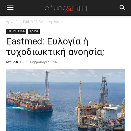
Αρχική
ΕΦΗΜΕΡΙΔΑ
Άρθρα
ΕΦΗΜΕΡΙΔΑ
Άρθρα
Eastmed: Ευλογία ή
τυχοδιωκτική ανοησία;
Από
Δ&Π
-
21 Φεβρουαρίου 2020
blonde
lesbians
very
hot
cam
show.
desi
xxx
brandi
lyons
teaches