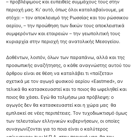
– προβλέψιμους και ευπειθείς συμμάχους τους στην
περιοχή μας. Κι’ αυτό, όπως όλοι καταλαβαίνουμε, με
στόχο: – τον αποκλεισμό της Ρωσσίας και του ρώσσικου
αερίου, – την προώθηση των δικών τους αποκλειστικά
συμφερόντων και εταιρειών – την γεωπολιτική τους
κυριαρχία στην περιοχή της ανατολικής Μεσογείου.
Δοθέντων, λοιπόν, όλων των παραπάνω, αλλά και της
προσωπικής αναζήτησης, ο κάθε αναγνώστης αυτού του
άρθρου είναι σε θέση να καταλάβει τι «παίζεται»
σχετικά με τον αγωγό φυσικού αερίου «Eastmed», αν
τελικά θα κατασκευαστεί και το ποιος θα ωφεληθεί και
ποιος θα χάσει. Εγώ θα τολμήσω μια πρόβλεψη: ο
αγωγός δεν θα κατασκευαστεί και η χώρα μας θα
εμπλακεί σε νέες περιπέτειες. Τον τυχοδιωκτισμό όμως
των τελευταίων ελληνικών κυβερνήσεων, οι οποίες
συναγωνίζονται για το ποια είναι ο καλύτερος
«σύμμαχος» των Η.Π.Α. στην περιοχή μας, θα τον