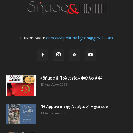
Επικοινωνία:
dimoskaipoliteia.byron@gmail.com
«δήμος & Πολιτεία» Φύλλο #44
13 Απριλίου 2026
“Η Αρμονία της Αταξίας” – χαϊκού
13 Απριλίου 2026