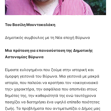
you
the
meaning
of
pain.
Του Βασίλη Μουντοκαλάκη
pornhun
hd
Δημοτικός συμβουλος με τη Νέα εποχή Βύρωνα
porn
Μια πρόταση για επανασύσταση της Δημοτικής
Αστυνομίας Βύρωνα
Είμαστε ευλογημένοι που ζούμε στην ιστορική και
όμορφη γειτονιά του Βύρωνα. Μια γειτονιά με μακρά
ιστορία, που παλεύει να κρατήσει τον «οικογενειακό
της» χαρακτήρα, την ασφάλεια που αποπνέει στους
δημότες της, την καθαριότητά της ενώ ταυτόχρονα
πασχίζει να διατηρήσει ένα υψηλό επίπεδο ποιότητας
ζωής. Τα προβλήματα που αντιμετωπίζει ο Δήμος μας