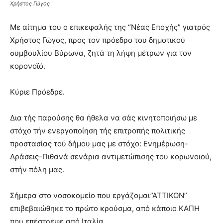
lyons
Χρήστος Γώγος
teaches
you
Με αίτημα του ο επικεφαλής της “Νέας Εποχής” γιατρός
the
Χρήστος Γώγος, προς τον πρόεδρο του δημοτικού
meaning
συμβουλίου Βύρωνα, ζητά τη λήψη μέτρων για τον
of
pain.
κορονοϊό.
pornhun
hd
Κύριε Πρόεδρε.
porn
Δια τής παρούσης θα ήθελα να σάς κινητοποιήσω με
στόχο τήν ενεργοποίηση τής επιτροπής πολιτικής
προστασίας τού δήμου μας με στόχο: Ενημέρωση-
Δράσεις-Πιθανά σενάρια αντιμετώπισης του κορωνοιού,
στήν πόλη μας.
Σήμερα στο νοσοκομείο που εργάζομαι”ΑΤΤΙΚΟΝ”
επιβεβαιώθηκε το πρώτο κρούσμα, από κάποιο ΚΑΠΗ
που επέστρεψε από Ιταλία.