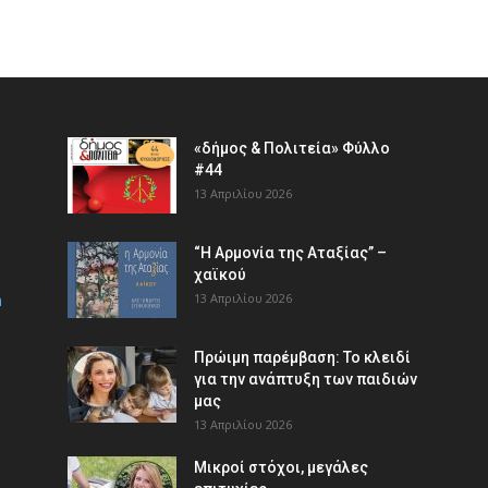
«δήμος & Πολιτεία» Φύλλο
#44
13 Απριλίου 2026
“Η Αρμονία της Αταξίας” –
χαϊκού
m
13 Απριλίου 2026
Πρώιμη παρέμβαση: Το κλειδί
για την ανάπτυξη των παιδιών
µας
13 Απριλίου 2026
Μικροί στόχοι, μεγάλες