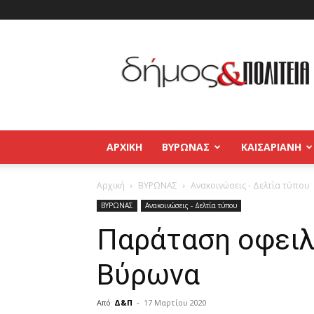
Δήμος
και
Πολιτεία
Βύρωνας
–
Καισαριανή
–
ΑΡΧΙΚΉ
ΒΥΡΩΝΑΣ
ΚΑΙΣΑΡΙΑΝΗ
Παγκράτι
Αρχική
ΒΥΡΩΝΑΣ
Ανακοινώσεις - Δελτία τύπου
ΒΥΡΩΝΑΣ
Ανακοινώσεις - Δελτία τύπου
Παράταση οφειλ
Βύρωνα
Από
Δ&Π
-
17 Μαρτίου 2020