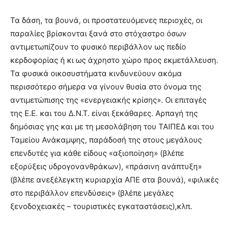
Τα δάση, τα βουνά, οι προστατευόμενες περιοχές, οι
παραλίες βρίσκονται ξανά στο στόχαστρο όσων
αντιμετωπίζουν το φυσικό περιβάλλον ως πεδίο
κερδοφορίας ή κι ως άχρηστο χώρο προς εκμετάλλευση.
Τα φυσικά οικοσυστήματα κινδυνεύουν ακόμα
περισσότερο σήμερα να γίνουν θυσία στο όνομα της
αντιμετώπισης της «ενεργειακής κρίσης». Οι επιταγές
της Ε.Ε. και του Δ.Ν.Τ. είναι ξεκάθαρες. Αρπαγή της
δημόσιας γης και με τη μεσολάβηση του ΤΑΙΠΕΔ και του
Ταμείου Ανάκαμψης, παράδοσή της στους μεγάλους
επενδυτές για κάθε είδους «αξιοποίηση» (βλέπε
εξορύξεις υδρογονανθράκων), «πράσινη ανάπτυξη»
(βλέπε ανεξέλεγκτη κυριαρχία ΑΠΕ στα βουνά), «φιλικές
στο περιβάλλον επενδύσεις» (βλέπε μεγάλες
ξενοδοχειακές – τουριστικές εγκαταστάσεις),κλπ.