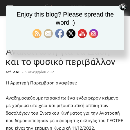
Enjoy this blog? Please spread the
word :)
Αρχική
ΒΥΡΩΝΑΣ
Ανακοινώσεις - Δελτία τύπου
ΒΥΡΩΝΑΣ
Ανακοινώσεις - Δελτία τύπου
Δημοφιλή άρθρα
Αρ. Παρέμβαση:
Ανακοίνωση για τα Δάση
και το φυσικό περιβάλλον
Από
Δ&Π
-
5 Δεκεμβρίου 2022
blonde
Η Αριστερή Παρέμβαση αναφέρει:
lesbians
very
Αναδημοσιεύουμε παρακάτω ένα ενδιαφέρον κείμενο
hot
με χρήσιμα στοιχεία και ριζοσπαστική οπτική των
cam
show.
δασολόγων του Ενωτικού Κινήματος για την Ανατροπή
desi
xxx
που δημοσιοποίησαν με αφορμή τις εκλογές του ΓΕΩΤΕΕ
brandi
που είναι την επόμενη Κυριακή 11/12/2022.