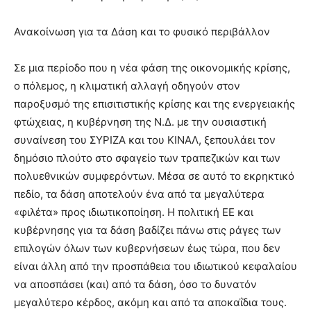
lyons
teaches
Ανακοίνωση για τα Δάση και το φυσικό περιβάλλον
you
the
meaning
Σε μια περίοδο που η νέα φάση της οικονομικής κρίσης,
of
ο πόλεμος, η κλιματική αλλαγή οδηγούν στον
pain.
παροξυσμό της επισιτιστικής κρίσης και της ενεργειακής
pornhun
hd
φτώχειας, η κυβέρνηση της Ν.Δ. με την ουσιαστική
porn
συναίνεση του ΣΥΡΙΖΑ και του ΚΙΝΑΛ, ξεπουλάει τον
δημόσιο πλούτο στο σφαγείο των τραπεζικών και των
πολυεθνικών συμφερόντων. Μέσα σε αυτό το εκρηκτικό
πεδίο, τα δάση αποτελούν ένα από τα μεγαλύτερα
«φιλέτα» προς ιδιωτικοποίηση. Η πολιτική ΕΕ και
κυβέρνησης για τα δάση βαδίζει πάνω στις ράγες των
επιλογών όλων των κυβερνήσεων έως τώρα, που δεν
είναι άλλη από την προσπάθεια του ιδιωτικού κεφαλαίου
να αποσπάσει (και) από τα δάση, όσο το δυνατόν
μεγαλύτερο κέρδος, ακόμη και από τα αποκαΐδια τους.