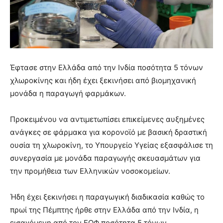
lyons
teaches
you
the
meaning
of
pain.
Έφτασε στην Ελλάδα από την Ινδία ποσότητα 5 τόνων
pornhun
χλωροκίνης και ήδη έχει ξεκινήσει από βιομηχανική
hd
μονάδα η παραγωγή φαρμάκων.
porn
Προκειμένου να αντιμετωπίσει επικείμενες αυξημένες
ανάγκες σε φάρμακα για κορονοϊό με βασική δραστική
ουσία τη χλωροκίνη, το Υπουργείο Υγείας εξασφάλισε τη
συνεργασία με μονάδα παραγωγής σκευασμάτων για
την προμήθεια των Ελληνικών νοσοκομείων.
Ήδη έχει ξεκινήσει η παραγωγική διαδικασία καθώς το
πρωί της Πέμπτης ήρθε στην Ελλάδα από την Ινδία, η
εισαγόμενη από τον ΕΟΦ ποσότητα 5 τόνων