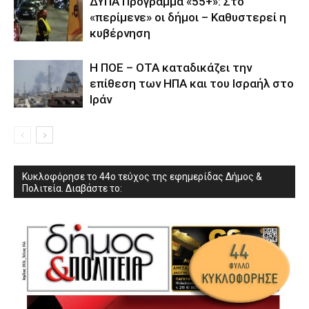
ΔΥΠΑ Πρόγραμμα «55+»: Στο
«περίμενε» οι δήμοι – Καθυστερεί η
κυβέρνηση
Η ΠΟΕ – ΟΤΑ καταδικάζει την
επίθεση των ΗΠΑ και του Ισραήλ στο
Ιράν
Κυκλοφόρησε το 44ο τεύχος της εφημερίδας Δήμος &
Πολιτεία. Διαβάστε το: