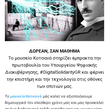
show.
desi
xxx
brandi
lyons
teaches
you
the
meaning
of
pain.
ΔΩΡΕΑΝ, ΣΑΝ ΜΑΘΗΜΑ
pornhun
Το μουσείο Κοτσανά στηρίζει έμπρακτα την
hd
porn
πρωτοβουλία του Υπουργείου Ψηφιακής
Διακυβέρνησης, #DigitalSolidarityGR και φέρνει
την επιστήμη και την τεχνολογία στις οθόνες
των σπιτιών μας.
Το
μουσείο Κοτσανά
μάς καλεί να αξιοποιήσουμε
δημιουργικά τον ελεύθερο χρόνο μας και μας προσκαλεί
σε ένα διαδικτυακό ταξίδι εκπαίδευσης και ψυχαγωγίας