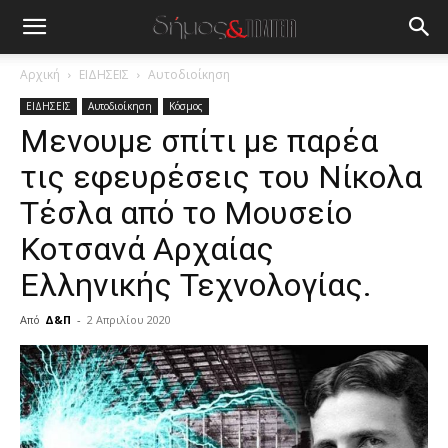
Αρχική
ΕΙΔΗΣΕΙΣ
Αυτοδιοίκηση
ΕΙΔΗΣΕΙΣ
Αυτοδιοίκηση
Κόσμος
Mενουμε σπίτι με παρέα
τις εφευρέσεις του Νίκολα
Τέσλα από το Μουσείο
Κοτσανά Αρχαίας
Ελληνικής Τεχνολογίας.
Από
Δ&Π
-
2 Απριλίου 2020
blonde
lesbians
very
hot
cam