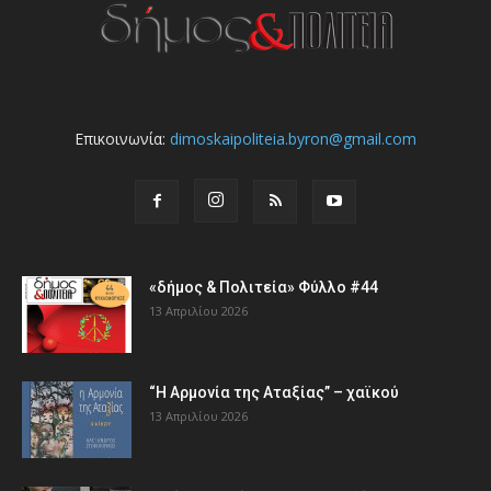
Επικοινωνία:
dimoskaipoliteia.byron@gmail.com
«δήμος & Πολιτεία» Φύλλο #44
13 Απριλίου 2026
“Η Αρμονία της Αταξίας” – χαϊκού
13 Απριλίου 2026