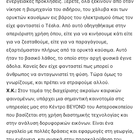
ενεργειακές προκλήσεις. Ξέρετε, όλα ξεκινούν από όταν
νίκησε η βιομηχανία του σιδήρου, του χάλυβα και των
ορυκτών καυσίμων εις βάρος του ηλεκτρισμού όπως τον
είχε φανταστεί ο Τέσλα. Από αυτό οδηγηθήκαμε στην
απεριόριστη χρήση όπου, είτε για να κινήσουμε κάτι είτε
για να ζεσταθούμε, είτε για να παραγάγουμε,
εξαρτιόμασταν πλήρως από τα ορυκτά καύσιμα. Αυτό
ήταν το βασικό λάθος, το οποίο στην αρχή φυσικά έγινε
άδολα. Κανείς δεν είχε φανταστεί πως μπορεί ο
άνθρωπος να ανταγωνιστεί τη φύση. Τώρα όμως το
γνωρίζουμε, και πρέπει να στραφούμε αλλού.
Χ.Κ.:
Στον τομέα της διαχείρισης ακραίων καιρικών
φαινομένων, υπάρχει μια σημαντική καινοτομία στις
υπηρεσίες μας στο Κέντρο BEYOND του Αστεροσκοπείου
που βασίζεται στη χρήση διαστημικής τεχνολογίας και
στην ανάλυση δορυφορικών εικόνων. Είναι ένα
εργαλείο με πολλές δράσεις και εφαρμογές στη γεωργία,
την ενέργεια, και φυσικά στην παρακολούθηση του