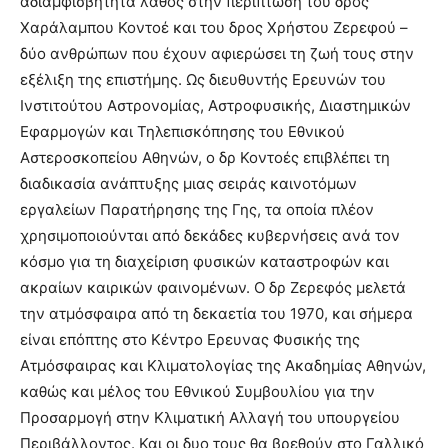
αδιαμφισβήτητα λάθος στην περίπτωση του δρος
Χαράλαμπου Κοντοέ και του δρος Χρήστου Ζερεφού –
δύο ανθρώπων που έχουν αφιερώσει τη ζωή τους στην
εξέλιξη της επιστήμης. Ως διευθυντής Ερευνών του
Ινστιτούτου Αστρονομίας, Αστροφυσικής, Διαστημικών
Εφαρμογών και Τηλεπισκόπησης του Εθνικού
Αστεροσκοπείου Αθηνών, ο δρ Κοντοές επιβλέπει τη
διαδικασία ανάπτυξης μιας σειράς καινοτόμων
εργαλείων Παρατήρησης της Γης, τα οποία πλέον
χρησιμοποιούνται από δεκάδες κυβερνήσεις ανά τον
κόσμο για τη διαχείριση φυσικών καταστροφών και
ακραίων καιρικών φαινομένων. Ο δρ Ζερεφός μελετά
την ατμόσφαιρα από τη δεκαετία του 1970, και σήμερα
είναι επόπτης στο Κέντρο Ερευνας Φυσικής της
Ατμόσφαιρας και Κλιματολογίας της Ακαδημίας Αθηνών,
καθώς και μέλος του Εθνικού Συμβουλίου για την
Προσαρμογή στην Κλιματική Αλλαγή του υπουργείου
Περιβάλλοντος. Και οι δυο τους θα βρεθούν στο Γαλλικό