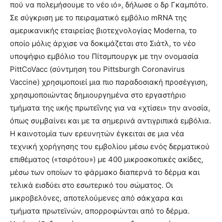
πού να πολεμήσουμε το νέο ιό», δήλωσε ο δρ Γκαμπότο.
Σε σύγκριση με το πειραματικό εμβόλιο mRNA της
αμερικανικής εταιρείας βιοτεχνολογίας Moderna, το
οποίο μόλις άρχισε να δοκιμάζεται στο Σιάτλ, το νέο
υποψήφιο εμβόλιο του Πίτσμπουργκ με την ονομασία
PittCoVacc (σύντμηση του Pittsburgh Coronavirus
Vaccine) χρησιμοποιεί μια πιο παραδοσιακή προσέγγιση,
χρησιμοποιώντας δημιουργημένα στο εργαστήριο
τμήματα της ιικής πρωτεΐνης για να «χτίσει» την ανοσία,
όπως συμβαίνει και με τα σημερινά αντιγριπικά εμβόλια.
Η καινοτομία των ερευνητών έγκειται σε μια νέα
τεχνική χορήγησης του εμβολίου μέσω ενός δερματικού
επιθέματος («τσιρότου») με 400 μικροσκοπικές ακίδες,
μέσω των οποίων το φάρμακο διαπερνά το δέρμα και
τελικά εισδύει στο εσωτερικό του σώματος. Οι
μικροβελόνες, αποτελούμενες από σάκχαρα και
τμήματα πρωτεϊνών, απορροφώνται από το δέρμα.