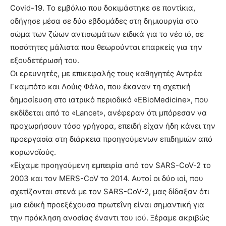
Covid-19. Το εμβόλιο που δοκιμάστηκε σε ποντίκια,
οδήγησε μέσα σε δύο εβδομάδες στη δημιουργία στο
σώμα των ζώων αντισωμάτων ειδικά για το νέο ιό, σε
ποσότητες μάλιστα που θεωρούνται επαρκείς για την
εξουδετέρωσή του.
Οι ερευνητές, με επικεφαλής τους καθηγητές Αντρέα
Γκαμπότο και Λούις Φάλο, που έκαναν τη σχετική
δημοσίευση στο ιατρικό περιοδικό «EBioMedicine», που
εκδίδεται από το «Lancet», ανέφεραν ότι μπόρεσαν να
προχωρήσουν τόσο γρήγορα, επειδή είχαν ήδη κάνει την
προεργασία στη διάρκεια προηγούμενων επιδημιών από
κορωνοϊούς.
«Είχαμε προηγούμενη εμπειρία από τον SARS-CoV-2 το
2003 και τον MERS-CoV το 2014. Αυτοί οι δύο ιοί, που
σχετίζονται στενά με τον SARS-CoV-2, μας δίδαξαν ότι
μια ειδική προεξέχουσα πρωτεΐνη είναι σημαντική για
την πρόκληση ανοσίας έναντι του ιού. Ξέραμε ακριβώς