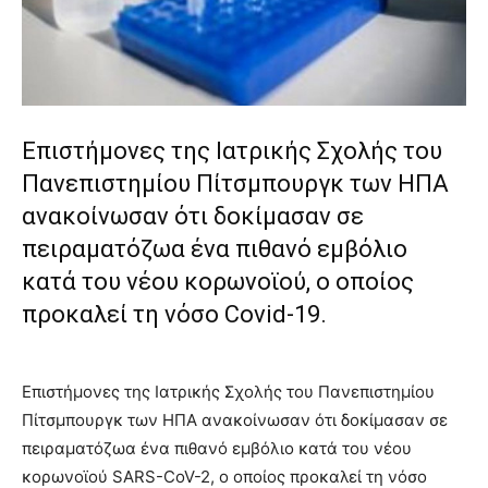
lyons
teaches
you
the
meaning
of
pain.
Επιστήμονες της Ιατρικής Σχολής του
pornhun
Πανεπιστημίου Πίτσμπουργκ των ΗΠΑ
hd
porn
ανακοίνωσαν ότι δοκίμασαν σε
πειραματόζωα ένα πιθανό εμβόλιο
κατά του νέου κορωνοϊού, ο οποίος
προκαλεί τη νόσο Covid-19.
Επιστήμονες της Ιατρικής Σχολής του Πανεπιστημίου
Πίτσμπουργκ των ΗΠΑ ανακοίνωσαν ότι δοκίμασαν σε
πειραματόζωα ένα πιθανό εμβόλιο κατά του νέου
κορωνοϊού SARS-CoV-2, ο οποίος προκαλεί τη νόσο