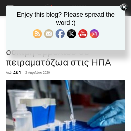
Enjoy this blog? Please spread the
word :)
Αρχική
ΕΙΔΗΣΕΙΣ
Κόσμος
ΕΙΔΗΣΕΙΣ
Κόσμος
Κορωνοϊός: Επιτυχημένη
δοκιμή εμβολίου σε
πειραματόζωα στις ΗΠΑ
Από
Δ&Π
-
3 Απριλίου 2020
blonde
lesbians
very
hot
cam
show.
desi
xxx
brandi