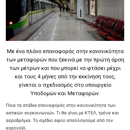
brandi
lyons
teaches
you
the
meaning
of
pain.
Με ένα πλάνο επαναφοράς στην κανονικότητα
pornhun
των μεταφορών που ξεκινά με την πρώτη άρση
hd
porn
των μέτρων και που μπορεί να φτάσει μέχρι
και τους 4 μήνες από την εκκίνηση τους,
γίνεται ο σχεδιασμός στο υπουργείο
Υποδομών και Μεταφορών.
Ποια τα στάδια επαναφοράς στην κανονικότητα των
αστικών συγκοινωνιών. Τι θα γίνει με ΚΤΕΛ, τρένα και
αεροδρόμια. Το σχέδιο αφού απαλλαγούμε από τον
κορονοϊό.