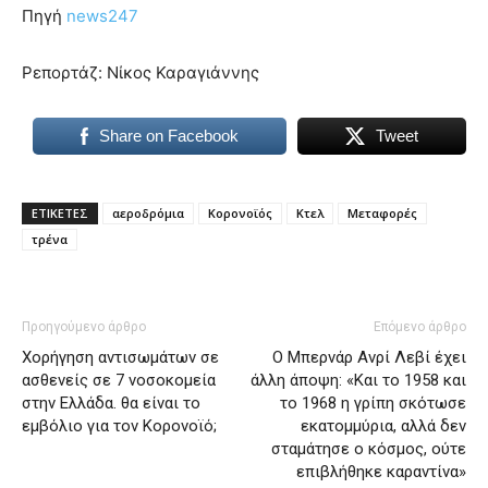
Πηγή
news247
Ρεπορτάζ: Νίκος Καραγιάννης
Share on Facebook
Tweet
ΕΤΙΚΕΤΕΣ
αεροδρόμια
Κορονοϊός
Κτελ
Μεταφορές
τρένα
Προηγούμενο άρθρο
Επόμενο άρθρο
Χορήγηση αντισωμάτων σε
Ο Μπερνάρ Ανρί Λεβί έχει
ασθενείς σε 7 νοσοκομεία
άλλη άποψη: «Και το 1958 και
στην Ελλάδα. θα είναι το
το 1968 η γρίπη σκότωσε
εμβόλιο για τον Κορονοϊό;
εκατομμύρια, αλλά δεν
σταμάτησε ο κόσμος, ούτε
επιβλήθηκε καραντίνα»