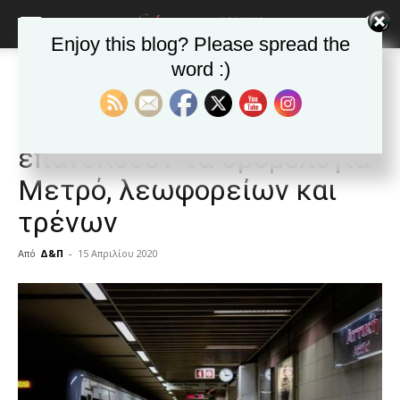
Enjoy this blog? Please spread the
word :)
Αρχική
ΕΙΔΗΣΕΙΣ
Ελλαδα
ΕΙΔΗΣΕΙΣ
Ελλαδα
Μετά τον κορονοϊό: Πώς θα
επανέλθουν τα δρομολόγια
Μετρό, λεωφορείων και
τρένων
Από
Δ&Π
-
15 Απριλίου 2020
blonde
lesbians
very
hot
cam
show.
desi
xxx