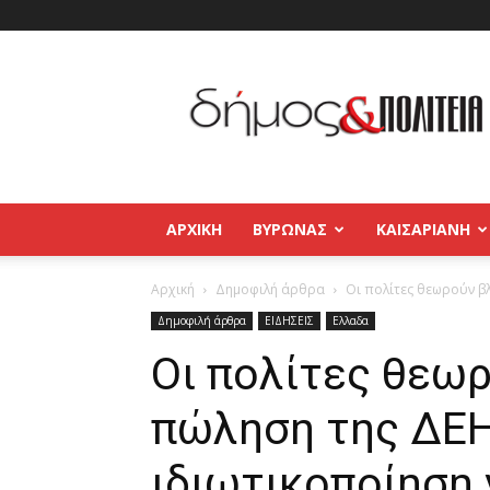
Δήμος
και
Πολιτεία
Βύρωνας
–
Καισαριανή
–
ΑΡΧΙΚΉ
ΒΥΡΩΝΑΣ
ΚΑΙΣΑΡΙΑΝΗ
Παγκράτι
Αρχική
Δημοφιλή άρθρα
Οι πολίτες θεωρούν βλ
Δημοφιλή άρθρα
ΕΙΔΗΣΕΙΣ
Ελλαδα
Οι πολίτες θεω
πώληση της ΔΕΗ,
ιδιωτικοποίηση