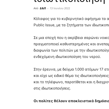
Από
Δ&Π
-
13 Ιουνίου 2022
blonde
Κόλαφος για το κυβερνητικό αφήγημα τα 
lesbians
Public Issue, με τα ζητήματα των ιδιωτικο
very
hot
cam
Σε μια εποχή που η ακρίβεια σαρώνει νοικο
show.
desi
πραγματοποιεί καθυστερημένες και ανεπαρ
xxx
διαφωνία των πολιτών με την ιδιωτικοποίη
brandi
ενδεχόμενη ιδιωτικοποίηση του νερού.
lyons
teaches
you
Στην έρευνα, με δείγμα 1.000 ατόμων 17 ε
the
και είχε ως ειδικό θέμα τις ιδιωτικοποιήσ
meaning
και το τηλέφωνο, παρατίθεται και η διαχρ
of
στις ιδιωτικοποιήσεις.
pain.
pornhun
hd
Οι πολίτες θέλουν αποκλειστικά δημόσι
porn