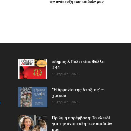
την ανάπτυξη των παιδιών µας
«δήμος & Πολιτεία» Φύλλο
#44
13 Απριλίου 2026
“Η Αρμονία της Αταξίας” –
χαϊκού
m
13 Απριλίου 2026
Πρώιμη παρέμβαση: Το κλειδί
για την ανάπτυξη των παιδιών
µας