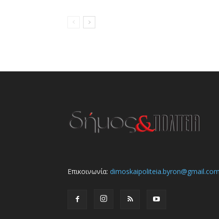
Επικοινωνία:
dimoskaipoliteia.byron@gmail.co