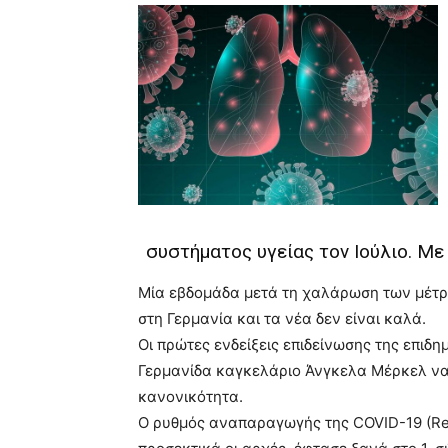
blonde
lesbians
very
hot
cam
show.
desi
xxx
brandi
lyons
teaches
you
the
συστήματος υγείας τον Ιούλιο. Με ρ
meaning
of
Μία εβδομάδα μετά τη χαλάρωση των μέτρω
pain.
στη Γερμανία και τα νέα δεν είναι καλά.
pornhun
hd
Οι πρώτες ενδείξεις επιδείνωσης της επιδ
porn
Γερμανίδα καγκελάριο Άνγκελα Μέρκελ να 
κανονικότητα.
Ο ρυθμός αναπαραγωγής της COVID-19 (Re