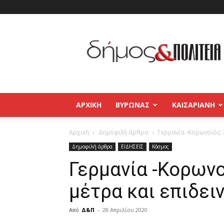
Δήμος
και
Πολιτεία
Βύρωνας
–
Καισαριανή
–
ΑΡΧΙΚΉ
ΒΥΡΩΝΑΣ
ΚΑΙΣΑΡΙΑΝΗ
Παγκράτι
Αρχική
Δημοφιλή άρθρα
Γερμανία -Κορωνοϊός:
Δημοφιλή άρθρα
ΕΙΔΗΣΕΙΣ
Κόσμος
Γερμανία -Κορων
μέτρα και επιδε
Από
Δ&Π
-
28 Απριλίου 2020