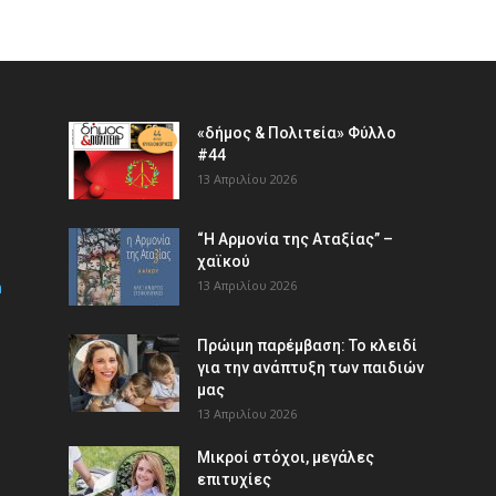
«δήμος & Πολιτεία» Φύλλο
#44
13 Απριλίου 2026
“Η Αρμονία της Αταξίας” –
χαϊκού
m
13 Απριλίου 2026
Πρώιμη παρέμβαση: Το κλειδί
για την ανάπτυξη των παιδιών
µας
13 Απριλίου 2026
Μικροί στόχοι, μεγάλες
επιτυχίες