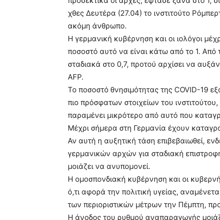
προσεκτικά οι αρχές, έφτασε ξανά στο 1, 
χθες Δευτέρα (27.04) το ινστιτούτο Ρόμπερ
ακόμη άνθρωπο.
Η γερμανική κυβέρνηση και οι ιολόγοι μέχ
ποσοστό αυτό να είναι κάτω από το 1. Από 
σταδιακά στο 0,7, προτού αρχίσει να αυξά
AFP.
Το ποσοστό θνησιμότητας της COVID-19 εξ
πιο πρόσφατων στοιχείων του ινστιτούτου, 
παραμένει μικρότερο από αυτό που καταγρ
Μέχρι σήμερα στη Γερμανία έχουν καταγρα
Αν αυτή η αυξητική τάση επιβεβαιωθεί, ενδ
γερμανικών αρχών για σταδιακή επιστροφή
μοιάζει να ανυπομονεί.
Η ομοσπονδιακή κυβέρνηση και οι κυβερνήσ
ό,τι αφορά την πολιτική υγείας, αναμένε
των περιοριστικών μέτρων την Πέμπτη, πρ
Η άνοδος του ρυθμού αναπαραγωγής μοιάζε