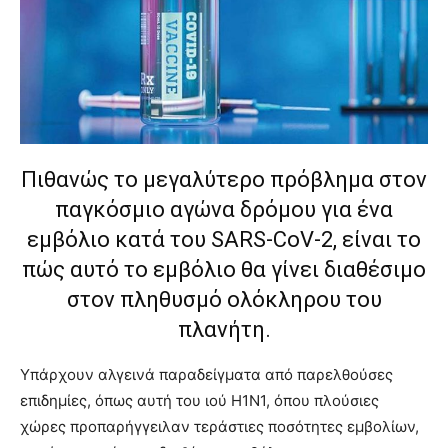
brandi
lyons
teaches
you
the
meaning
of
pain.
Πιθανώς το μεγαλύτερο πρόβλημα στον
pornhun
παγκόσμιο αγώνα δρόμου για ένα
hd
porn
εμβόλιο κατά του SARS-CoV-2, είναι το
πώς αυτό το εμβόλιο θα γίνει διαθέσιμο
στον πληθυσμό ολόκληρου του
πλανήτη.
Υπάρχουν αλγεινά παραδείγματα από παρελθούσες
επιδημίες, όπως αυτή του ιού H1N1, όπου πλούσιες
χώρες προπαρήγγειλαν τεράστιες ποσότητες εμβολίων,