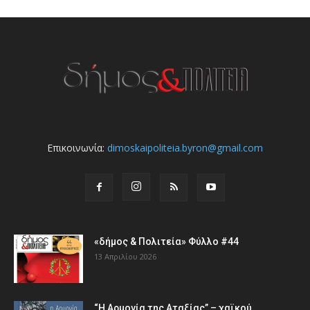
Επικοινωνία:
dimoskaipoliteia.byron@gmail.com
«δήμος & Πολιτεία» Φύλλο #44
13 Απριλίου 2026
“Η Αρμονία της Αταξίας” – χαϊκού