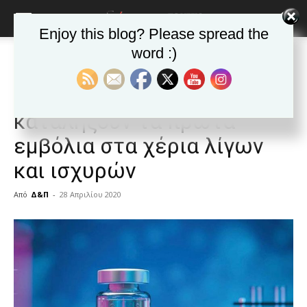
Enjoy this blog? Please spread the
word :)
Αρχική
ΕΙΔΗΣΕΙΣ
Κόσμος
ΕΙΔΗΣΕΙΣ
Κόσμος
Η μάχη για να μην
καταλήξουν τα πρώτα
εμβόλια στα χέρια λίγων
και ισχυρών
Από
Δ&Π
-
28 Απριλίου 2020
blonde
lesbians
very
hot
cam
show.
desi
xxx