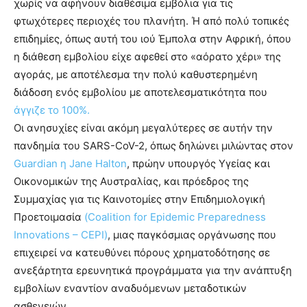
χωρίς να αφήνουν διαθέσιμα εμβόλια για τις
φτωχότερες περιοχές του πλανήτη. Ή από πολύ τοπικές
επιδημίες, όπως αυτή του ιού Έμπολα στην Αφρική, όπου
η διάθεση εμβολίου είχε αφεθεί στο «αόρατο χέρι» της
αγοράς, με αποτέλεσμα την πολύ καθυστερημένη
διάδοση ενός εμβολίου με αποτελεσματικότητα που
άγγιζε το 100%.
Οι ανησυχίες είναι ακόμη μεγαλύτερες σε αυτήν την
πανδημία του SARS-CoV-2, όπως δηλώνει μιλώντας στον
Guardian η Jane Halton
, πρώην υπουργός Υγείας και
Οικονομικών της Αυστραλίας, και πρόεδρος της
Συμμαχίας για τις Καινοτομίες στην Επιδημιολογική
Προετοιμασία
(Coalition for Epidemic Preparedness
Innovations – CEPI)
, μιας παγκόσμιας οργάνωσης που
επιχειρεί να κατευθύνει πόρους χρηματοδότησης σε
ανεξάρτητα ερευνητικά προγράμματα για την ανάπτυξη
εμβολίων εναντίον αναδυόμενων μεταδοτικών
ασθενειών.