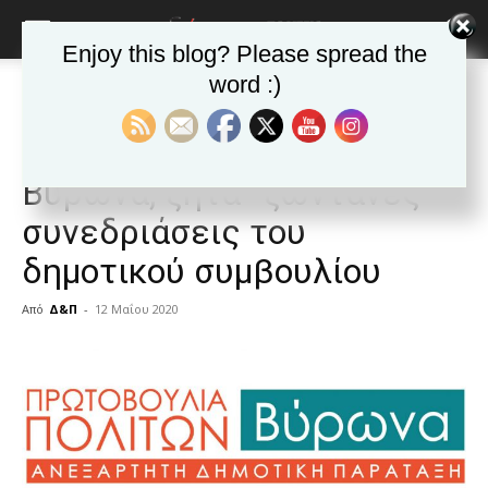
Enjoy this blog? Please spread the
word :)
Αρχική
ΒΥΡΩΝΑΣ
Ανακοινώσεις - Δελτία τύπου
ΒΥΡΩΝΑΣ
Ανακοινώσεις - Δελτία τύπου
Η Πρωτοβουλία Πολιτών
Βύρωνα, ζητά “ζωντανές”
συνεδριάσεις του
δημοτικού συμβουλίου
Από
Δ&Π
-
12 Μαΐου 2020
blonde
lesbians
very
hot
cam
show.
desi
xxx