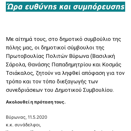
brandi
lyons
teaches
you
the
meaning
Με αίτημά τους, στο δημοτικό συμβούλιο της
of
πόλης μας, οι δημοτικοί σύμβουλοι της
pain.
pornhun
Πρωτοβουλίας Πολιτών Βύρωνα (Βασιλική
hd
Σάρολα, Θανάσης Παπαδημητρίου και Κοσμάς
porn
Τσιάκαλος, ζητούν να ληφθεί απόφαση για τον
τρόπο και τον τόπο διεξαγωγής των
συνεδριάσεων του Δημοτικού Συμβουλίου.
Ακολουθεί η πρόταση τους.
Βύρωνας, 11.5.2020
κ.κ. συνάδελφοι,