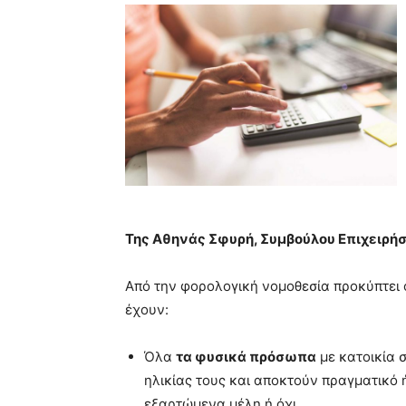
blonde
lesbians
very
hot
cam
show.
desi
xxx
brandi
lyons
teaches
you
the
meaning
Της Αθηνάς Σφυρή, Συµβούλου Επιχειρή
of
pain.
Από την φορολογική νομοθεσία προκύπτει
pornhun
έχουν:
hd
porn
Όλα
τα φυσικά πρόσωπα
με κατοικία 
ηλικίας τους και αποκτούν πραγματικό 
εξαρτώμενα μέλη ή όχι