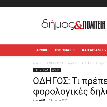
Δήμος
και
Πολιτεία
Βύρωνας
–
Καισαριανή
–
ΑΡΧΙΚΉ
ΒΥΡΩΝΑΣ
ΚΑΙΣΑΡΙΑΝΗ
Παγκράτι
Αρχική
ΕΦΗΜΕΡΙΔΑ
Άρθρα
ΟΔΗΓΟΣ: Τι πρέπε
ΕΦΗΜΕΡΙΔΑ
Άρθρα
ΟΔΗΓΟΣ: Τι πρέπε
φορολογικές δηλ
Από
Δ&Π
-
5 Ιουνίου 2020