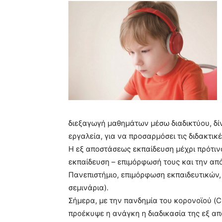
blonde
lesbians
very
hot
cam
show.
desi
xxx
brandi
lyons
teaches
you
the
διεξαγωγή μαθημάτων μέσω διαδικτύου, δί
meaning
εργαλεία, για να προσαρμόσει τις διδακτικ
of
Η εξ αποστάσεως εκπαίδευση μέχρι πρότινος
pain.
pornhun
εκπαίδευση – επιμόρφωσή τους και την από
hd
Πανεπιστήμιο, επιμόρφωση εκπαιδευτικών, 
porn
σεμινάρια).
Σήμερα, με την πανδημία του κορονοϊού (C
προέκυψε η ανάγκη η διαδικασία της εξ α