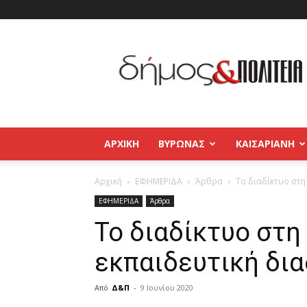
Δήμος
και
Πολιτεία
Βύρωνας
–
Καισαριανή
–
ΑΡΧΙΚΉ
ΒΥΡΩΝΑΣ
ΚΑΙΣΑΡΙΑΝΗ
Παγκράτι
Αρχική
ΕΦΗΜΕΡΙΔΑ
Άρθρα
Το διαδίκτυο στη
ΕΦΗΜΕΡΙΔΑ
Άρθρα
Το διαδίκτυο στη
εκπαιδευτική δια
Από
Δ&Π
-
9 Ιουνίου 2020