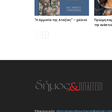
“Η Αρμονία της Αταξίας” – χαϊκού
Πρώιμη παρ
την ανάπτυ
Επικοινωνία:
dimoskaipoliteia.byron@gmail.co