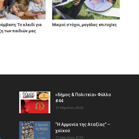
έμβαση: Το κλειδί για
Μικροί στόχοι, μεγάλες επιτυχίες
ξη των παιδιών µας
«δήμος & Πολιτεία» Φύλλο
#44
13 Απριλίου 2026
“Η Αρμονία της Αταξίας” –
χαϊκού
m
13 Απριλίου 2026