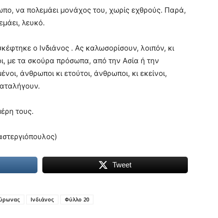
ωπο, να πολεμάει μονάχος του, χωρίς εχθρούς. Παρά,
εμάει, λευκό.
έφτηκε ο Ινδιάνος . Ας καλωσορίσουν, λοιπόν, κι
οι, με τα σκούρα πρόσωπα, από την Ασία ή την
νοι, άνθρωποι κι ετούτοι, άνθρωποι, κι εκείνοι,
 καταλήγουν.
μέρη τους.
αστεργιόπουλος)
Tweet
ύρωνας
Ινδιάνος
Φύλλο 20