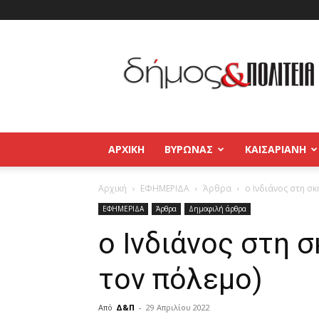
Δήμος
και
Πολιτεία
Βύρωνας
–
Καισαριανή
–
ΑΡΧΙΚΉ
ΒΥΡΩΝΑΣ
ΚΑΙΣΑΡΙΑΝΗ
Παγκράτι
Αρχική
ΕΦΗΜΕΡΙΔΑ
Άρθρα
ο Ινδιάνος στη σ
ΕΦΗΜΕΡΙΔΑ
Άρθρα
Δημοφιλή άρθρα
ο Ινδιάνος στη 
τον πόλεμο)
Από
Δ&Π
-
29 Απριλίου 2022