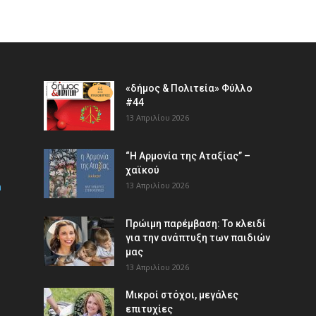
«δήμος & Πολιτεία» Φύλλο
#44
13 Απριλίου 2026
“Η Αρμονία της Αταξίας” –
χαϊκού
m
13 Απριλίου 2026
Πρώιμη παρέμβαση: Το κλειδί
για την ανάπτυξη των παιδιών
µας
13 Απριλίου 2026
Μικροί στόχοι, μεγάλες
επιτυχίες