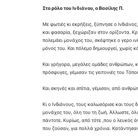
blonde
Στο ρόλο του Ινδιάνου, ο Βασίλης Π.
lesbians
very
Με φωτιές κι εκρήξεις, ξύπνησε ο Ινδιάνος
hot
cam
και φασαρία, ξεχώριζαν στον ορίζοντα. Κ
show.
desi
πολεμάει μονάχος του, σκέφτηκε ο γερο ιν
xxx
μόνος του. Και πόλεμο δημιουργεί, χωρίς 
brandi
lyons
Και γρήγορα, μεγάλες ομάδες ανθρώπων, κυ
teaches
you
πρόσφυγες, γέμισαν τις γειτονιές του Τόπο
the
meaning
Και σκηνές και σπίτια, γέμισαν, από ανθρώ
of
pain.
pornhun
Κι ο Ινδιάνους, τους καλωσόρισε και τους δ
hd
μονάχος του, όλη του τη ζωή. Άλλωστε, όλοι
porn
πάντοτε. Κυρίως, από τότε ,που ο λευκός ά
που ζούσαν, για πολλά χρόνια. Κατάντησαν