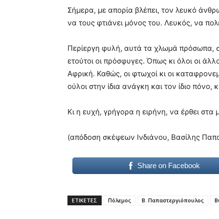
Σήμερα, με απορία βλέπει, τον λευκό άνθρ
να τους φτιάνει μόνος του. Λευκός, να πολ
Περίεργη φυλή, αυτά τα χλωμά πρόσωπα, σκ
ετούτοι οι πρόσφυγες. Όπως κι όλοι οι άλλ
Αφρική. Καθώς, οι φτωχοί κι οι καταφρονεμέ
ούλοι στην ίδια ανάγκη και τον ίδιο πόνο,
Κι η ευχή, γρήγορα η ειρήνη, να έρθει στα 
(απόδοση σκέψεων Ινδιάνου, Βασίλης Παπ
Share on Facebook
ΕΤΙΚΕΤΕΣ
΄Πόλεμος
Β. Παπαστεργιόπουλος
Β