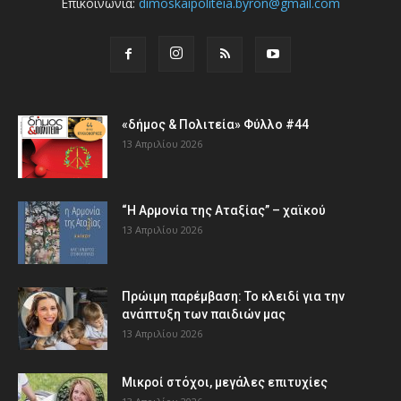
Επικοινωνία:
dimoskaipoliteia.byron@gmail.com
«δήμος & Πολιτεία» Φύλλο #44
13 Απριλίου 2026
“Η Αρμονία της Αταξίας” – χαϊκού
13 Απριλίου 2026
Πρώιμη παρέμβαση: Το κλειδί για την
ανάπτυξη των παιδιών µας
13 Απριλίου 2026
Μικροί στόχοι, μεγάλες επιτυχίες