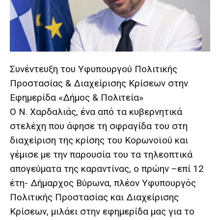
lyons
teaches
you
the
meaning
of
pain.
Συνέντευξη του Υφυπουργού Πολιτικής
pornhun
Προστασίας & Διαχείρισης Κρίσεων στην
hd
porn
Εφηµερίδα «Δήµος & Πολιτεία»
Ο Ν. Χαρδαλιάς, ένα από τα κυβερνητικά
στελέχη που άφησε τη σφραγίδα του στη
διαχείριση της κρίσης του Κορωνοϊού και
γέμισε με την παρουσία του τα τηλεοπτικά
απογεύματα της καραντίνας, ο πρώην –επί 12
έτη- Δήμαρχος Βύρωνα, πλέον Υφυπουργός
Πολιτικής Προστασίας και Διαχείρισης
Κρίσεων, μιλάει στην εφημερίδα μας για το