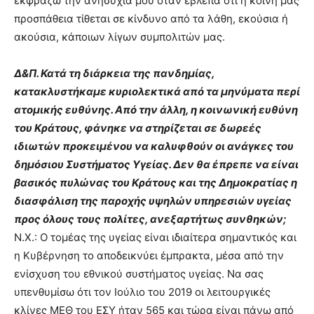
εκφράζω την ανησυχία μου όταν έβλεπα ότι η κοινή μας
προσπάθεια τίθεται σε κίνδυνο από τα λάθη, εκούσια ή
ακούσια, κάποιων λίγων συμπολιτών μας.
Δ&Π. Κατά τη διάρκεια της πανδημίας,
κατακλυστήκαμε κυριολεκτικά από τα μηνύματα περί
ατομικής ευθύνης. Από την άλλη, η κοινωνική ευθύνη
του Κράτους, φάνηκε να στηρίζεται σε δωρεές
ιδιωτών προκειμένου να καλυφθούν οι ανάγκες του
δημόσιου Συστήματος Υγείας. Δεν θα έπρεπε να είναι
βασικός πυλώνας του Κράτους και της Δημοκρατίας η
διασφάλιση της παροχής υψηλών υπηρεσιών υγείας
προς όλους τους πολίτες, ανεξαρτήτως συνθηκών;
Ν.Χ.: Ο τομέας της υγείας είναι ιδιαίτερα σημαντικός και
η Κυβέρνηση το αποδεικνύει έμπρακτα, μέσα από την
ενίσχυση του εθνικού συστήματος υγείας. Να σας
υπενθυμίσω ότι τον Ιούλιο του 2019 οι λειτουργικές
κλίνες ΜΕΘ του ΕΣΥ ήταν 565 και τώρα είναι πάνω από