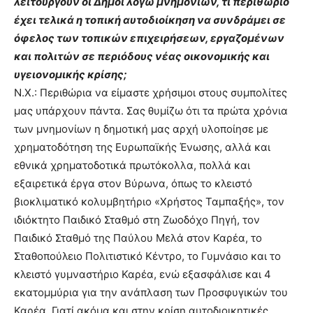
λειτουργούν οι Δήμοι λόγω μνημονίων, τι περιθώριο
έχει τελικά η τοπική αυτοδιοίκηση να συνδράμει σε
όφελος των τοπικών επιχειρήσεων, εργαζομένων
και πολιτών σε περιόδους νέας οικονομικής και
υγειονομικής κρίσης;
Ν.Χ.: Περιθώρια να είμαστε χρήσιμοι στους συμπολίτες
μας υπάρχουν πάντα. Σας θυμίζω ότι τα πρώτα χρόνια
των μνημονίων η δημοτική μας αρχή υλοποίησε με
χρηματοδότηση της Ευρωπαϊκής Ένωσης, αλλά και
εθνικά χρηματοδοτικά πρωτόκολλα, πολλά και
εξαιρετικά έργα στον Βύρωνα, όπως το κλειστό
βιοκλιματικό κολυμβητήριο «Χρήστος Ταμπαξής», τον
ιδιόκτητο Παιδικό Σταθμό στη Ζωοδόχο Πηγή, τον
Παιδικό Σταθμό της Παύλου Μελά στον Καρέα, το
Σταθοπούλειο Πολιτιστικό Κέντρο, το Γυμνάσιο και το
κλειστό γυμναστήριο Καρέα, ενώ εξασφάλισε και 4
εκατομμύρια για την ανάπλαση των Προσφυγικών του
Καρέα. Γιατί ακόμα και στην κρίση αυτοδιοικητικές