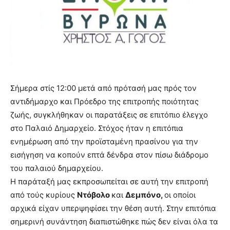
brandi
lyons
teaches
you
the
meaning
of
pain.
Σήμερα στίς 12:00 μετά από πρότασή μας πρός τον
pornhun
αντιδήμαρχο και Πρόεδρο της επιτροπής ποιότητας
hd
ζωής, συγκλήθηκαν οι παρατάξεις σε επιτόπιο έλεγχο
porn
στο Παλαιό Δημαρχείο. Στόχος ήταν η επιτόπια
ενημέρωση από την προϊσταμένη πρασίνου για την
εισήγηση να κοπούν επτά δένδρα στον πίσω διάδρομο
του παλαιού δημαρχείου.
Η παράταξή μας εκπροσωπείται σε αυτή την επιτροπή
από τούς κυρίους
Ντόβολο
και
Δεμπόνο,
οι οποίοι
αρχικά είχαν υπερψηφίσει την θέση αυτή. Στην επιτόπια
σημερινή συνάντηση διαπιστώθηκε πώς δεν είναι όλα τα