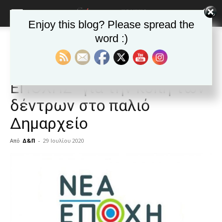
Enjoy this blog? Please spread the
word :)
Αρχική
ΒΥΡΩΝΑΣ
Ανακοινώσεις - Δελτία τύπου
ΒΥΡΩΝΑΣ
Ανακοινώσεις - Δελτία τύπου
Ανακοίνωση της “ΝΕΑΣ
ΕΠΟΧΗΣ” για την κοπή των
δέντρων στο παλιό
Δημαρχείο
Από
Δ&Π
-
29 Ιουλίου 2020
blonde
lesbians
very
hot
cam
show.
desi
xxx