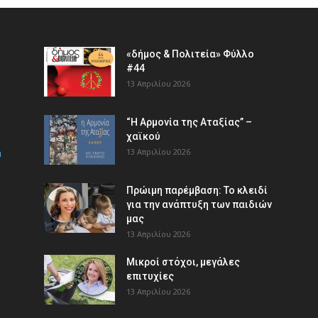
«δήμος & Πολιτεία» Φύλλο
#44
13 Απριλίου 2026
“Η Αρμονία της Αταξίας” –
χαϊκού
m
13 Απριλίου 2026
Πρώιμη παρέμβαση: Το κλειδί
για την ανάπτυξη των παιδιών
µας
13 Απριλίου 2026
Μικροί στόχοι, μεγάλες
επιτυχίες
13 Απριλίου 2026