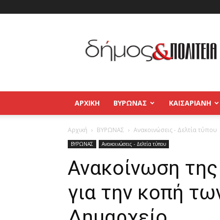
Δήμος
και
Πολιτεία
Βύρωνας
–
Καισαριανή
–
ΑΡΧΙΚΉ
ΒΥΡΩΝΑΣ
ΚΑΙΣΑΡΙΑΝΗ
Παγκράτι
Αρχική
ΒΥΡΩΝΑΣ
Ανακοινώσεις - Δελτία τύπου
ΒΥΡΩΝΑΣ
Ανακοινώσεις - Δελτία τύπου
Ανακοίνωση της
για την κοπή τω
Δημαρχείο