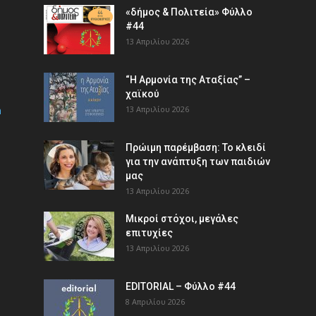
«δήμος & Πολιτεία» Φύλλο
#44
13 Απριλίου 2026
“Η Αρμονία της Αταξίας” –
χαϊκού
m
13 Απριλίου 2026
Πρώιμη παρέμβαση: Το κλειδί
για την ανάπτυξη των παιδιών
µας
13 Απριλίου 2026
Μικροί στόχοι, μεγάλες
επιτυχίες
13 Απριλίου 2026
EDITORIAL – Φύλλο #44
8 Απριλίου 2026