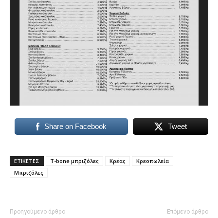
Share on Facebook
Tweet
ΕΤΙΚΕΤΕΣ
T-bone μπριζόλες
Κρέας
Κρεοπωλεία
Μπριζόλες
Προηγούμενο άρθρο
Επόμενο άρθρο