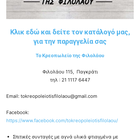
you
the
meaning
of
pain.
Κλικ εδώ και δείτε τον κατάλογό μας,
pornhun
για την παραγγελία σας
hd
porn
Το Κρεοπωλείο της Φιλολάου
Φιλολάου 115, Παγκράτι
τηλ : 21 1117 6447
Email: tokreopoleiotisfilolaou@gmail.com
Facebook:
https://www.facebook.com/tokreopoleiotisfilolaou/
Σπιτικές συνταγές με αγνά υλικά φτιαγμένα με