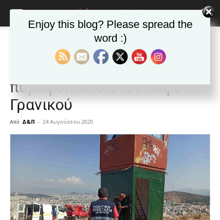
Enjoy this blog? Please spread the
word :)
Αρχική
ΒΥΡΩΝΑΣ
Τα νέα της Πόλης
ΒΥΡΩΝΑΣ
Τα νέα της Πόλης
Αποκατάσταση ζημιών στο
πυροφυλάκιο στον λόφο
Γρανικού
Από
Δ&Π
-
24 Αυγούστου 2020
blonde
lesbians
very
hot
cam
show.
desi
xxx
brandi