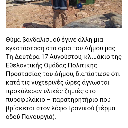
lyons
teaches
you
the
meaning
of
pain.
Θύμα βανδαλισμού έγινε άλλη μια
pornhun
εγκατάσταση στα όρια του Δήμου μας.
hd
porn
Τη Δευτέρα 17 Αυγούστου, κλιμάκιο της
Εθελοντικής Ομάδας Πολιτικής
Προστασίας του Δήμου, διαπίστωσε ότι
κατά τις νυχτερινές ώρες άγνωστοι
προκάλεσαν υλικές ζημιές στο
πυροφυλάκιο – παρατηρητήριο που
βρίσκεται στον λόφο Γρανικού (τέρμα
οδού Πανουργιά).