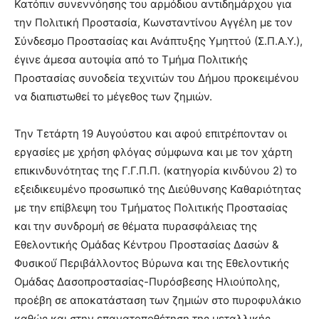
Κατόπιν συνεννόησης του αρμόδιου αντιδημάρχου για
την Πολιτική Προστασία, Κωνσταντίνου Αγγέλη με τον
Σύνδεσμο Προστασίας και Ανάπτυξης Υμηττού (Σ.Π.Α.Υ.),
έγινε άμεσα αυτοψία από το Τμήμα Πολιτικής
Προστασίας συνοδεία τεχνιτών του Δήμου προκειμένου
να διαπιστωθεί το μέγεθος των ζημιών.
Την Τετάρτη 19 Αυγούστου και αφού επιτρέπονταν οι
εργασίες με χρήση φλόγας σύμφωνα και με τον χάρτη
επικινδυνότητας της Γ.Γ.Π.Π. (κατηγορία κινδύνου 2) το
εξειδικευμένο προσωπικό της Διεύθυνσης Καθαριότητας
με την επίβλεψη του Τμήματος Πολιτικής Προστασίας
και την συνδρομή σε θέματα πυρασφάλειας της
Εθελοντικής Ομάδας Κέντρου Προστασίας Δασών &
Φυσικού́ Περιβάλλοντος Βύρωνα και της Εθελοντικής
Ομάδας Δασοπροστασίας-Πυρόσβεσης Ηλιούπολης,
προέβη σε αποκατάσταση των ζημιών στο πυροφυλάκιο
καθώς και στην επανατοποθέτηση της μεταλλικής