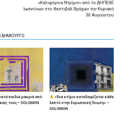
«Καλιφόρνια Ντρίμιν» από το ΔΗΠΕΘΕ
Ιωαννίνων στο Φεστιβάλ Βράχων την Κυριακή
30 Αυγούστου
Ν ΔΗΜΙΟΥΡΓΟ
ρατά παιδιά μακριά από
«Ένα κτίριο κατεδαφίζεται κάθε
νειές τους– SOLOMON
λεπτό στην Ευρωπαϊκή Ένωση» –
SOLOMON