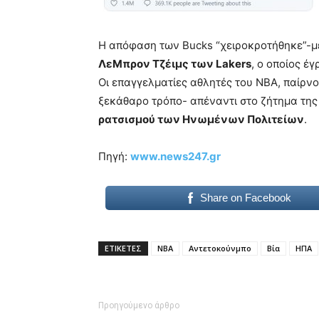
Η απόφαση των Bucks “χειροκροτήθηκε”-μ
ΛεΜπρον Τζέιμς των Lakers
, ο οποίος έγ
Οι επαγγελματίες αθλητές του NBA, παίρνο
ξεκάθαρο τρόπο- απέναντι στο ζήτημα τη
ρατσισμού των Ηνωμένων Πολιτείων
.
Πηγή:
www.news247.gr
Share on Facebook
ΕΤΙΚΕΤΕΣ
NBA
Αντετοκούνμπο
Βία
ΗΠΑ
Προηγούμενο άρθρο