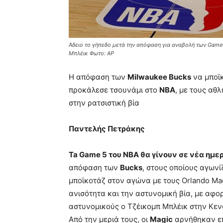
Άδειο το γήπεδο μετά την απόφαση για αναβολή των Game
Μπλέικ Φωτο: AP
Η απόφαση των
Milwaukee Bucks
να μποϊκ
προκάλεσε τσουνάμι στο
NBA
, με τους αθ
στην ρατσιστική βία
Παντελής Πετράκης
Ta Game 5 του NBA θα γίνουν σε νέα ημε
απόφαση των
Bucks
, στους οποίους αγωνί
μποϊκοτάζ στον αγώνα με τους Orlando Mag
ανισότητα και την αστυνομική βία, με αφ
αστυνομικούς ο Τζέικομπ Μπλέικ στην Κεν
Από την μεριά τους, οι
Magic
αρνήθηκαν επ