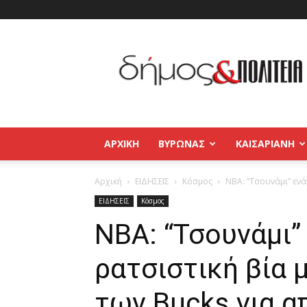
Δήμος
και
Πολιτεία
Βύρωνας
–
Καισαριανή
–
ΑΡΧΙΚΉ
ΒΥΡΩΝΑΣ
ΚΑΙΣΑΡΙΑΝΗ
Παγκράτι
Αρχική
ΕΙΔΗΣΕΙΣ
Κόσμος
NBA: “Τσουνάμι” ενά
ΕΙΔΗΣΕΙΣ
Κόσμος
NBA: “Τσουνάμι”
ρατσιστική βία 
των Bucks για α