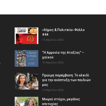
«δήμος & Πολιτεία» Φύλλο
#44
13 Απριλίου 2026
“Η Αρμονία της Αταξίας” –
χαϊκού
m
13 Απριλίου 2026
Πρώιμη παρέμβαση: Το κλειδί
για την ανάπτυξη των παιδιών
µας
13 Απριλίου 2026
Μικροί στόχοι, μεγάλες
επιτυχίες